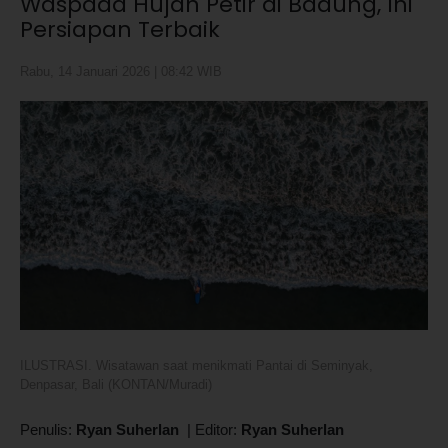
Waspada Hujan Petir di Badung, Ini
Persiapan Terbaik
Rabu, 14 Januari 2026 | 08:42 WIB
ILUSTRASI. Wisatawan saat menikmati Pantai di Seminyak,
Denpasar, Bali (KONTAN/Muradi)
Penulis:
Ryan Suherlan
|
Editor:
Ryan Suherlan