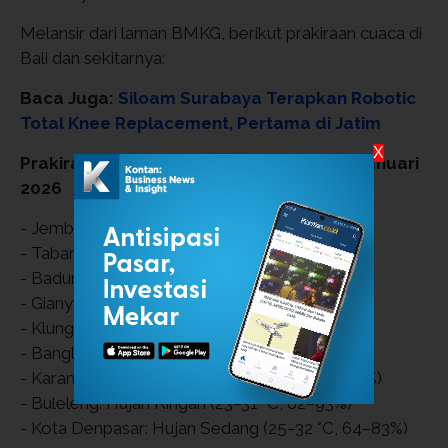
Melansir dari laman BMKG, berikut prakiraan cuaca di
Bali dan sekitarnya:
Baca Juga:
Siloam Surabaya Terapkan Robotic
Total Knee Replacement, Pertama di Jatim
X
Prakiraan Cuaca Bali dan Sekitarnya 14 Januari
2026
- Jembrana: Hujan Ringan (22–30 °C, 77–98%)
- Tabanan: Hujan Ringan (21–30 °C, 68–95%)
- Badung: Hujan Petir (24–32 °C, 63–89%)
- Gianyar: Hujan Ringan (23–31 °C, 64–94%)
- Klungkung: Hujan Ringan (25–31 °C, 64–81%)
- Bangli: Hujan Ringan (21–29 °C, 75–98%)
- Karangasem: Hujan Ringan (21–30 °C, 78–98%)
- Buleleng: Hujan Ringan (23–31 °C, 82–93%)
- Kota Denpasar: Hujan Sedang (25–32 °C, 64–83%)