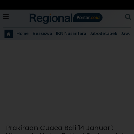
Home
Beasiswa
IKN Nusantara
Jabodetabek
Jawa 
Prakiraan Cuaca Bali 14 Januari: