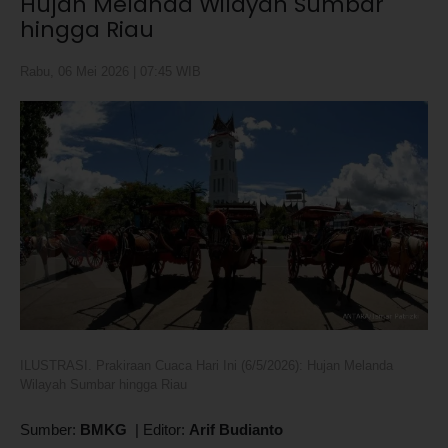
Hujan Melanda Wilayah Sumbar
hingga Riau
Rabu, 06 Mei 2026 | 07:45 WIB
ILUSTRASI. Prakiraan Cuaca Hari Ini (6/5/2026): Hujan Melanda
Wilayah Sumbar hingga Riau
Sumber:
BMKG
|
Editor:
Arif Budianto