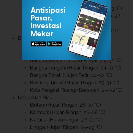
°C)
Kota Bukittinggi: (Hujan Ringan ,18–23 °C)
Kota Payakumbuh: (Hujan Ringan ,20–27
°C)
Kota Pariaman: (Hujan Ringan ,24–28 °C)
Bangka Belitung
Bangka: (Hujan Ringan ,24–31 °C)
Belitung: (Hujan Ringan ,24–31 °C)
Bangka Selatan: (Hujan Ringan ,24–31 °C)
Bangka Tengah: (Hujan Ringan ,24–31 °C)
Bangka Barat: (Hujan Petir ,24–32 °C)
Belitung Timur: (Hujan Ringan ,25–31 °C)
Kota Pangkal Pinang: (Berawan ,25–32 °C)
Kepulauan Riau
Bintan: (Hujan Ringan ,26–30 °C)
Karimun: (Hujan Ringan ,26–28 °C)
Natuna: (Hujan Ringan ,26–31 °C)
Lingga: (Hujan Ringan ,25–29 °C)