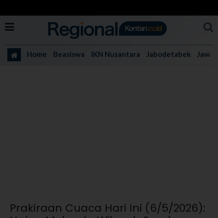
Home
Beasiswa
IKN Nusantara
Jabodetabek
Jawa 
Prakiraan Cuaca Hari Ini (6/5/2026):