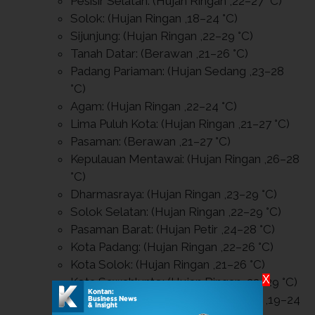
Pesisir Selatan: (Hujan Ringan ,22–27 °C)
Solok: (Hujan Ringan ,18–24 °C)
Sijunjung: (Hujan Ringan ,22–29 °C)
Tanah Datar: (Berawan ,21–26 °C)
Padang Pariaman: (Hujan Sedang ,23–28
°C)
Agam: (Hujan Ringan ,22–24 °C)
Lima Puluh Kota: (Hujan Ringan ,21–27 °C)
Pasaman: (Berawan ,21–27 °C)
Kepulauan Mentawai: (Hujan Ringan ,26–28
°C)
Dharmasraya: (Hujan Ringan ,23–29 °C)
Solok Selatan: (Hujan Ringan ,22–29 °C)
Pasaman Barat: (Hujan Petir ,24–28 °C)
Kota Padang: (Hujan Ringan ,22–26 °C)
Kota Solok: (Hujan Ringan ,21–26 °C)
X
Kota Sawahlunto: (Hujan Ringan ,22–29 °C)
Kota Padang Panjang: (Hujan Ringan ,19–24