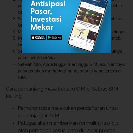
pemohon sesuai data diri. Agar proses pengisian lebih
cepat, disarankan membawa alat tulis sendiri.
Setelah pengisian data diri selesai, formulir diserahkan
kembali kepada petugas.
Menunggu antrean sampai nama dipanggil oleh petugas.
Pemohon akan dipanggil untuk masuk ke dalam mobil
layanan guna mengikuti tes kesehatan.
Setelah itu, pemohon melanjutkan ke tahap berikutnya
yakni untuk berfoto.
Setelah foto, Anda tinggal menunggu SIM jadi. Nantinya
petugas akan memanggil nama sesuai yang tertera di
SIM.
Cara perpanjang masa berlaku SIM di Satpas SIM
keliling:
Pemohon bisa melakukan pendaftaran untuk
perpanjangan SIM.
Petugas akan memberikan formulir untuk diisi
oleh pemohon sesuai data diri. Agar proses