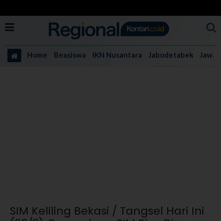
Home
Beasiswa
IKN Nusantara
Jabodetabek
Jawa 
SIM Keliling Bekasi / Tangsel Hari Ini