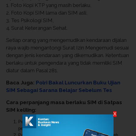
1. Foto Kopi KTP yang masih berlaku,
2. Foto Kopi SIM lama dan SIM asli,
3. Tes Psikologi SIM,
4. Surat Keterangan Sehat.
Setiap orang yang mengemudikan kendaraan dijalan
raya wajib mengantongi Surat Izin Mengemudi sesuai
dengan jenis kendaraan yang dikemudikan. Ketentuan
berlaku untuk pengendara yang tidak memiliki SIM
diatur dalam Pasal 281.
Baca Juga:
Polri Bakal Luncurkan Buku Ujian
SIM Sebagai Sarana Belajar Sebelum Tes
Cara perpanjang masa berlaku SIM di Satpas
SIM keliling:
X
Pemohon bisa melakukan pendaftaran untuk
perpanjangan SIM.
Petugas akan memberikan formulir untuk diisi oleh