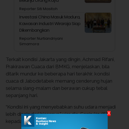
Belanja Orang Kaya
Reporter Siti Masitoh
Investasi China Masuk Madura,
Kawasan Industri Wiraraja Siap
Dikembangkan
Reporter Nurtiandriyani
Simamora
Terkait kondisi Jakarta yang dingin, Achmad Rifani,
Prakirawan Cuaca dari BMKG, menjelaskan, bila
ditarik mundur ke beberapa hari terakhir, kondisi
cuaca di Jabodetabek memang cenderung hujan
selama siang-malam dan berawan cukup tebal
sepanjang hari.
“Kondisi ini yang menyebabkan suhu udara menjadi
X
lebih dingin dari biasanya,” ujar dia, Senin (21/6),
kepada Kompas.com.