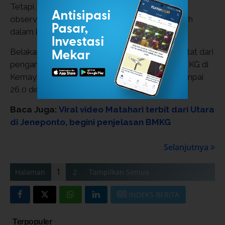
Tetapi, menurutnya, berdasarkan data historis
observasi yang ada, suhu rendah tersebut masih
dalam kategori normal.
Belakangan suhu di wilayah Jakarta yang tercatat dari
pengamatan di Stasiun Pengamatan Cuaca BMKG di
Kemayoran selama 18-21 Juni berkisar 24,2 sampai
26,0 derajat Celsius.
Baca Juga:
Viral video Matahari terbit dari Utara
di Jeneponto, begini penjelasan BMKG
Selanjutnya
1
Halaman
2
Tampilkan Semua
INDEKS BERITA
Terpopuler