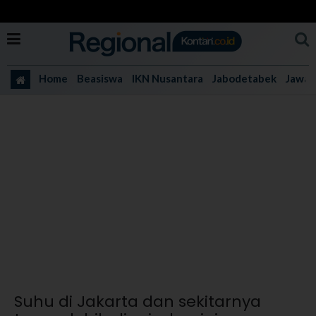
Home
Beasiswa
IKN Nusantara
Jabodetabek
Jawa 
Suhu di Jakarta dan sekitarnya