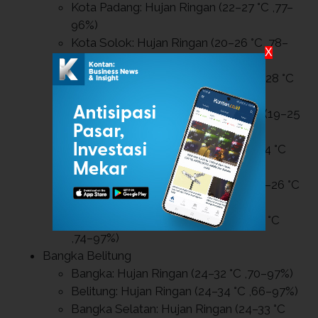
Kota Padang: Hujan Ringan (22–27 °C ,77–
96%)
Kota Solok: Hujan Ringan (20–26 °C ,78–
X
98%)
Kota Sawahlunto: Hujan Ringan (22–28 °C
,75–98%)
Kota Padang Panjang: Hujan Ringan (19–25
°C ,72–99%)
Kota Bukittinggi: Hujan Ringan (18–24 °C
,74–99%)
Kota Payakumbuh: Hujan Ringan (20–26 °C
,75–97%)
Kota Pariaman: Hujan Ringan (24–29 °C
,74–97%)
Bangka Belitung
Bangka: Hujan Ringan (24–32 °C ,70–97%)
Belitung: Hujan Ringan (24–34 °C ,66–97%)
Bangka Selatan: Hujan Ringan (24–33 °C