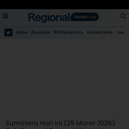
Home
Beasiswa
IKN Nusantara
Jabodetabek
Jawa 
Sumatera Hari Ini (29 Maret 2026):