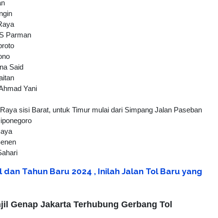
an
ngin
Raya
 S Parman
broto
ono
na Said
aitan
 Ahmad Yani
Raya sisi Barat, untuk Timur mulai dari Simpang Jalan Paseban
iponegoro
Raya
Senen
ahari
 dan Tahun Baru 2024 , Inilah Jalan Tol Baru yang
njil Genap Jakarta Terhubung Gerbang Tol