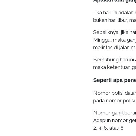
Jika hari ini adala
bukan hari libur, m
Sebaliknya, jika ha
Minggu, maka ganji
melintas di jalan 
Berhubung hari ini
maka ketentuan gan
Seperti apa pen
Nomor polisi dalam 
pada nomor polisi
Nomor ganjil berart
Adapun nomor gena
2, 4, 6, atau 8