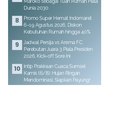
Maroko sebagai Tuan Rumah Piala
Dunia 2030
Promo Super Hemat Indomaret
6–19 Agustus 2026, Diskon
Kebutuhan Rumah hingga 40%
Jadwal Persija vs Arema FC
Perebutan Juara 3 Piala Presiden
2026, Kick-off Sore Ini
Intip Prakiraan Cuaca Sumsel
Kamis (6/8): Hujan Ringan
Mendominasi, Siapkan Payung!