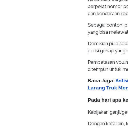
berpelat nomor poli
dan kendaraan rod
Sebagai contoh, pa
yang bisa melewati
Demikian pula seb
polisi genap yang b
Pembatasan volume
ditempuh untuk me
Baca Juga:
Anti
Larang Truk Me
Pada hari apa ke
Kebijakan ganjil ge
Dengan kata lain, 