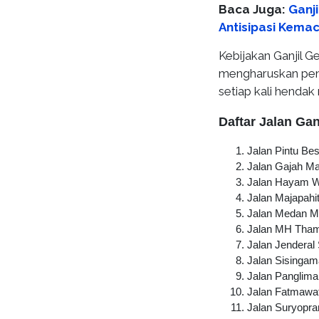
Baca Juga:
Ganj
Antisipasi Kema
Kebijakan Ganjil G
mengharuskan peng
setiap kali hendak
Daftar Jalan Ga
Jalan Pintu Bes
Jalan Gajah M
Jalan Hayam 
Jalan Majapahi
Jalan Medan M
Jalan MH Tham
Jalan Jenderal
Jalan Sisingam
Jalan Panglima
Jalan Fatmawat
Jalan Suryopra