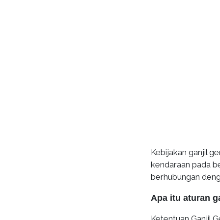
Kebijakan ganjil g
kendaraan pada be
berhubungan denga
Apa itu aturan g
Ketentuan Ganjil G