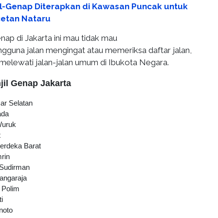
il-Genap Diterapkan di Kawasan Puncak untuk
cetan Nataru
enap di Jakarta ini mau tidak mau
guna jalan mengingat atau memeriksa daftar jalan,
 melewati jalan-jalan umum di Ibukota Negara.
njil Genap Jakarta
ar Selatan
ada
Wuruk
t
erdeka Barat
rin
 Sudirman
angaraja
 Polim
i
noto