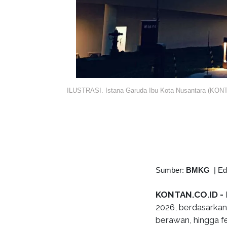
ILUSTRASI. Istana Garuda Ibu Kota Nusantara (KONTA
Sumber:
BMKG
|
Ed
KONTAN.CO.ID -
2026, berdasarkan
berawan, hingga f