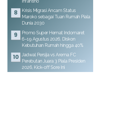
Infantino
Krisis Migrasi Ancam Status
Maroko sebagai Tuan Rumah Piala
Dunia 2030
Promo Super Hemat Indomaret
6–19 Agustus 2026, Diskon
Kebutuhan Rumah hingga 40%
Jadwal Persija vs Arema FC
Perebutan Juara 3 Piala Presiden
2026, Kick-off Sore Ini