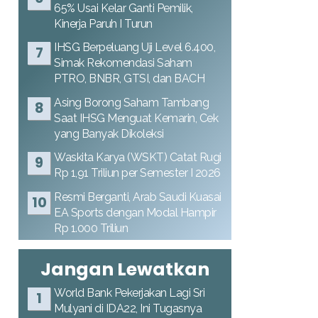
65% Usai Kelar Ganti Pemilik,
Kinerja Paruh I Turun
IHSG Berpeluang Uji Level 6.400,
Simak Rekomendasi Saham
PTRO, BNBR, GTSI, dan BACH
Asing Borong Saham Tambang
Saat IHSG Menguat Kemarin, Cek
yang Banyak Dikoleksi
Waskita Karya (WSKT) Catat Rugi
Rp 1,91 Triliun per Semester I 2026
Resmi Berganti, Arab Saudi Kuasai
EA Sports dengan Modal Hampir
Rp 1.000 Triliun
Jangan Lewatkan
World Bank Pekerjakan Lagi Sri
Mulyani di IDA22, Ini Tugasnya