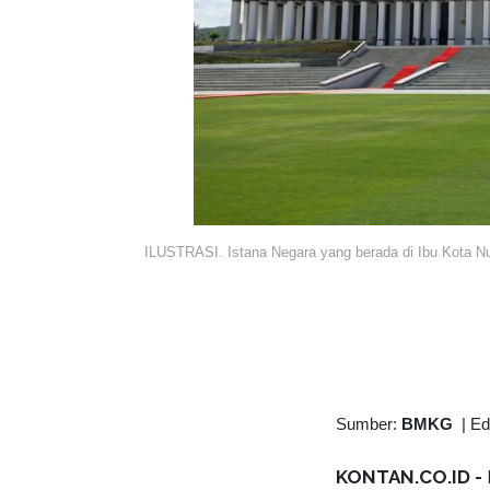
ILUSTRASI. Istana Negara yang berada di Ibu Kota Nu
Sumber:
BMKG
|
Ed
KONTAN.CO.ID -