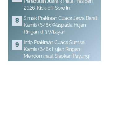
Perebutan Juara 3 Piala Presiden
2026, Kick-off Sore Ini
Simak Prakiraan Cuaca Jawa Barat
Kamis (6/8): Waspada Hujan
Ringan di 3 Wilayah
Intip Prakiraan Cuaca Sumsel
Kamis (6/8): Hujan Ringan
Mendominasi, Siapkan Payung!