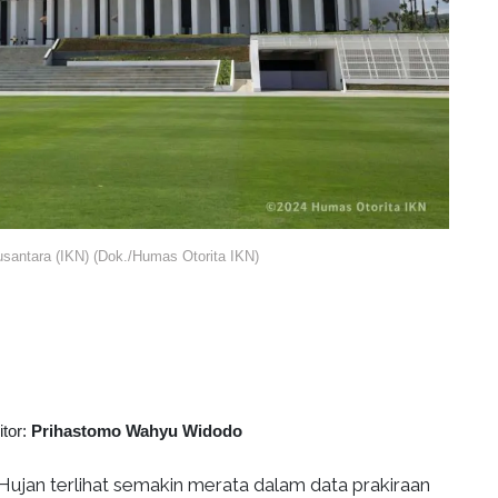
santara (IKN) (Dok./Humas Otorita IKN)
itor:
Prihastomo Wahyu Widodo
Hujan terlihat semakin merata dalam data prakiraan