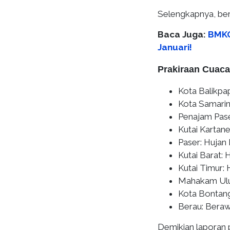
Selengkapnya, beri
Baca Juga:
BMKG
Januari!
Prakiraan Cuaca
Kota Balikpa
Kota Samarin
Penajam Pase
Kutai Kartan
Paser: Hujan
Kutai Barat: 
Kutai Timur:
Mahakam Ulu:
Kota Bontang
Berau: Beraw
Demikian laporan 