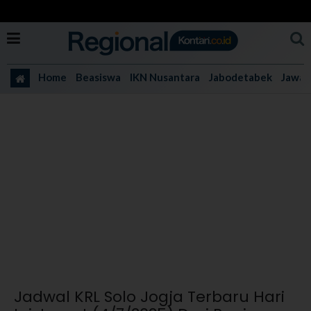
Home
Beasiswa
IKN Nusantara
Jabodetabek
Jawa 
Jadwal KRL Solo Jogja Terbaru Hari