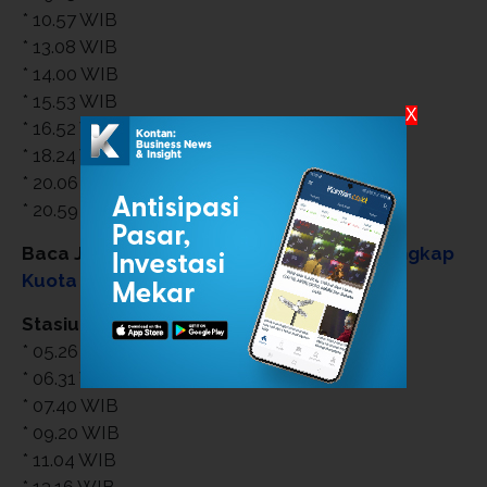
* 10.57 WIB
* 13.08 WIB
* 14.00 WIB
* 15.53 WIB
X
* 16.52 WIB
* 18.24 WIB
* 20.06 WIB
* 20.59 WIB
Baca Juga:
Profil Patricio Matricardi Pelengkap
Kuota Pemain Asing Persib Bandung
Stasiun Gawok
* 05.26 WIB
* 06.31 WIB
* 07.40 WIB
* 09.20 WIB
* 11.04 WIB
* 13.16 WIB