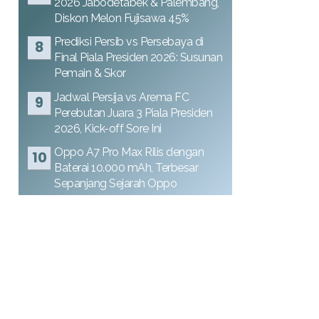
2026 Jabodetabek & Palembang,
Diskon Melon Fujisawa 45%
Prediksi Persib vs Persebaya di
Final Piala Presiden 2026: Susunan
Pemain & Skor
Jadwal Persija vs Arema FC
Perebutan Juara 3 Piala Presiden
2026, Kick-off Sore Ini
Oppo A7 Pro Max Rilis dengan
Baterai 10.000 mAh, Terbesar
Sepanjang Sejarah Oppo