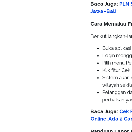
Baca Juga:
PLN 
Jawa–Bali
Cara Memakai Fi
Berikut langkah-l
Buka aplikas
Login menggu
Pilih menu P
Klik fitur Ce
Sistem akan m
wilayah sekita
Pelanggan da
perbaikan ya
Baca Juga:
Cek 
Online, Ada 2 Ca
Panduan Lapor 