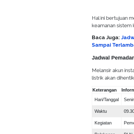
Hal ini bertujuan 
keamanan sistem ke
Baca Juga:
Jadw
Sampai Terlamba
Jadwal Pemadam
Melansir akun ins
listrik akan dihen
Keterangan
Infor
Hari/Tanggal
Senin
Waktu
09.3
Kegiatan
Peme