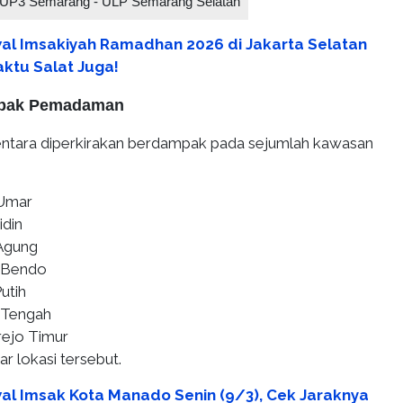
UP3 Semarang - ULP Semarang Selatan
al Imsakiyah Ramadhan 2026 di Jakarta Selatan
ktu Salat Juga!
mpak Pemadaman
ara diperkirakan berdampak pada sejumlah kawasan
 Umar
idin
 Agung
g Bendo
utih
 Tengah
rejo Timur
ar lokasi tersebut.
al Imsak Kota Manado Senin (9/3), Cek Jaraknya