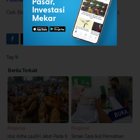
Cek Berita dan Artikel yang lain di
Google News
INDEKS BERITA
Tag
Berita Terkait
Regional
Regional
Idul Adha 1446H Jatuh Pada 6
Simak Cara Ikut Pemutihan