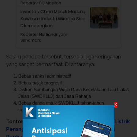
Reporter Siti Masitoh
Investasi China Masuk Madura,
Kawasan Industri Wiraraja Siap
Dikembangkan
Reporter Nurtiandriyani
Simamora
Selam periode tersebut, tersedia juga keringanan
yang sangat bermanfaat. Di antaranya:
Bebas sanksi administratif
Bebas pajak progresif
Diskon Sumbangan Wajib Dana Kecelakaan Lalu Lintas
Jalan (SWDKLLJ) dari Jasa Raharja
Bebas denda untuk SWDKLLJ tahun-tahun
X
sebelumnya.
Tonton:
Subsidi Tak Pasti, Pabrikan Motor Listrik
Perang Diskon. Honda Kasih Diskon Hingga
Puuhan Juta!