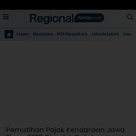
Home
Beasiswa
IKN Nusantara
Jabodetabek
Jawa 
Pemutihan Pajak Kendaraan Jawa