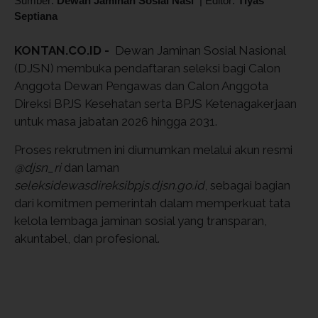
Sumber:
Dewan Jaminan Sosial Nasi
|
Editor:
Tiyas
Septiana
KONTAN.CO.ID -
Dewan Jaminan Sosial Nasional
(DJSN) membuka pendaftaran seleksi bagi Calon
Anggota Dewan Pengawas dan Calon Anggota
Direksi BPJS Kesehatan serta BPJS Ketenagakerjaan
untuk masa jabatan 2026 hingga 2031.
Proses rekrutmen ini diumumkan melalui akun resmi
@djsn_ri
dan laman
seleksidewasdireksibpjs.djsn.go.id
, sebagai bagian
dari komitmen pemerintah dalam memperkuat tata
kelola lembaga jaminan sosial yang transparan,
akuntabel, dan profesional.