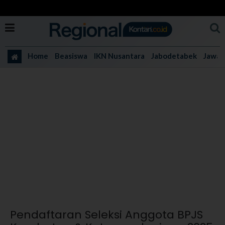
Home
Beasiswa
IKN Nusantara
Jabodetabek
Jawa 
Pendaftaran Seleksi Anggota BPJS