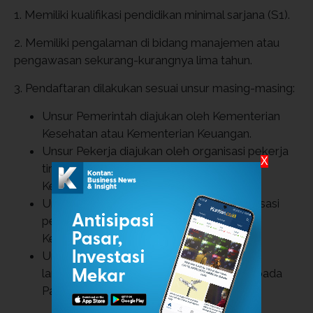
1. Memiliki kualifikasi pendidikan minimal sarjana (S1).
2. Memiliki pengalaman di bidang manajemen atau
pengawasan sekurang-kurangnya lima tahun.
3. Pendaftaran dilakukan sesuai unsur masing-masing:
Unsur Pemerintah diajukan oleh Kementerian
Kesehatan atau Kementerian Keuangan.
Unsur Pekerja diajukan oleh organisasi pekerja
X
tingkat nasional melalui Kementerian
Ketenagakerjaan.
Unsur Pemberi Kerja diajukan oleh organisasi
pemberi kerja tingkat nasional melalui
Kementerian Ketenagakerjaan.
Unsur Tokoh Masyarakat dapat diajukan
langsung oleh organisasi atau individu kepada
Panitia Seleksi.