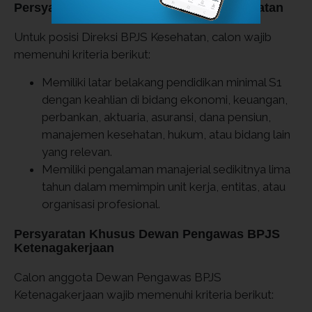
Persyaratan Khusus Direksi BPJS Kesehatan
Untuk posisi Direksi BPJS Kesehatan, calon wajib
memenuhi kriteria berikut:
Memiliki latar belakang pendidikan minimal S1
dengan keahlian di bidang ekonomi, keuangan,
perbankan, aktuaria, asuransi, dana pensiun,
manajemen kesehatan, hukum, atau bidang lain
yang relevan.
Memiliki pengalaman manajerial sedikitnya lima
tahun dalam memimpin unit kerja, entitas, atau
organisasi profesional.
Persyaratan Khusus Dewan Pengawas BPJS
Ketenagakerjaan
Calon anggota Dewan Pengawas BPJS
Ketenagakerjaan wajib memenuhi kriteria berikut: