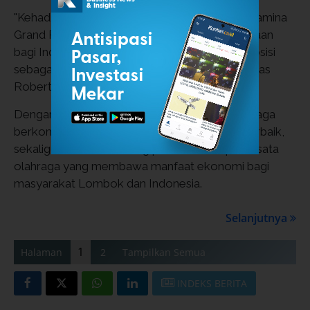
"Kehadiran Mandalika sebagai tuan rumah Pertamina
Grand Prix of Indonesia juga menjadi kebanggaan
bagi Indonesia karena mampu memperkuat posisi
sebagai destinasi
sport tourism
kelas dunia,” jelas
Roberth dalam keterangannya, Jumat (3/10).
Dengan kesiapan tersebut, Pertamina Patra Niaga
berkomitmen menghadirkan layanan energi terbaik,
sekaligus ikut mendorong pertumbuhan pariwisata
olahraga yang membawa manfaat ekonomi bagi
masyarakat Lombok dan Indonesia.
Selanjutnya
1
Halaman
2
Tampilkan Semua
INDEKS BERITA