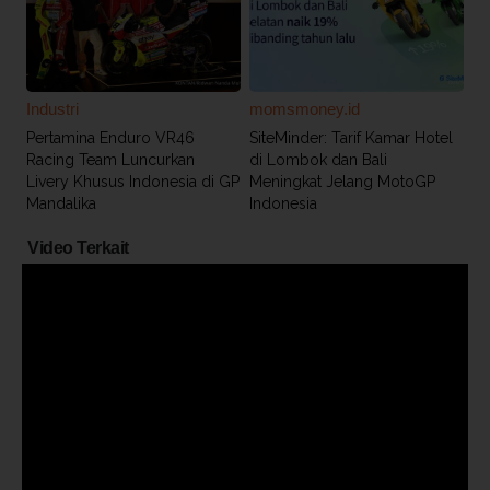
Industri
momsmoney.id
Pertamina Enduro VR46
SiteMinder: Tarif Kamar Hotel
Racing Team Luncurkan
di Lombok dan Bali
Livery Khusus Indonesia di GP
Meningkat Jelang MotoGP
Mandalika
Indonesia
Video Terkait