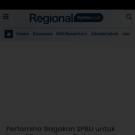
Home
Beasiswa
IKN Nusantara
Jabodetabek
Jawa 
Pertamina Siagakan SPBU untuk