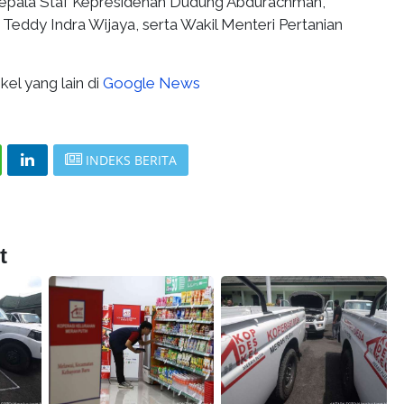
Kepala Staf Kepresidenan Dudung Abdurachman,
 Teddy Indra Wijaya, serta Wakil Menteri Pertanian
kel yang lain di
Google News
INDEKS BERITA
t