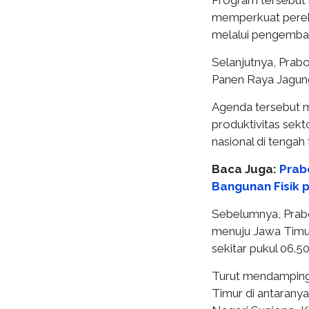
Program tersebut 
memperkuat perek
melalui pengemban
Selanjutnya, Pra
Panen Raya Jagung
Agenda tersebut m
produktivitas sek
nasional di tengah
Baca Juga:
Prab
Bangunan Fisik p
Sebelumnya, Prab
menuju Jawa Timur
sekitar pukul 06.5
Turut mendamping
Timur di antarany