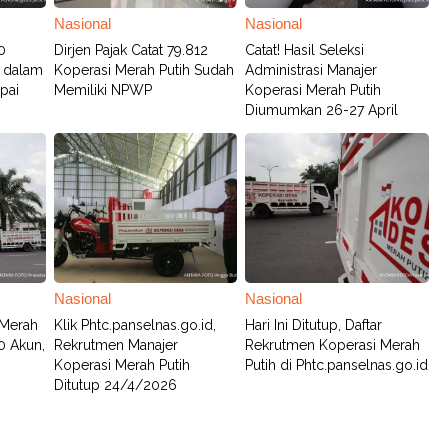
Nasional
Nasional
0
Dirjen Pajak Catat 79.812
Catat! Hasil Seleksi
h dalam
Koperasi Merah Putih Sudah
Administrasi Manajer
pai
Memiliki NPWP
Koperasi Merah Putih
Diumumkan 26-27 April
Nasional
Nasional
 Merah
Klik Phtc.panselnas.go.id,
Hari Ini Ditutup, Daftar
0 Akun,
Rekrutmen Manajer
Rekrutmen Koperasi Merah
Koperasi Merah Putih
Putih di Phtc.panselnas.go.id
Ditutup 24/4/2026