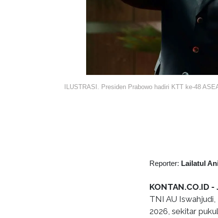
ILUSTRASI. Presiden Prabowo hadiri KTT ke-48 A
Reporter:
Lailatul An
KONTAN.CO.ID -
TNI AU Iswahjudi,
2026, sekitar puku