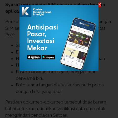
Syarat perpanjang SIM secara online dengan
X
aplikasi Digital Korlantas Polri
Berikut adalah syarat untuk melakukan perpanjangan
SIM secara online melalui aplikasi Digital Korlantas
Polri:
SIM lama.
E-KTP.
Hasil pemeriksaan kesehatan (rikkes) jasmani.
Hasil tes psikologi.
Pasfoto (bukan foto selfie) dengan latar
berwarna biru.
Foto tanda tangan di atas kertas putih polos
dengan tinta yang tebal.
Pastikan dokumen-dokumen tersebut tidak buram,
hal ini untuk memudahkan verifikasi data dan untuk
menghindari penolakan Satpas.