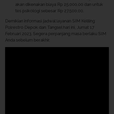
akan dikenakan biaya Rp 25.000,00 dan untuk
tes psikologi sebesar Rp 27.500,00.
Demikian informasi jadwal layanan SIM Keliling
Polrestro Depok dan Tangsel hari ini, Jumat 17
Februari 2023. Segera perpanjang masa berlaku SIM
Anda sebelum berakhir.