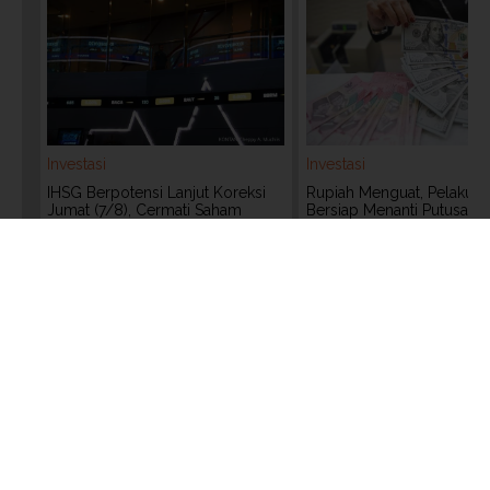
Investasi
Investasi
IHSG Berpotensi Lanjut Koreksi
Rupiah Menguat, Pelaku P
Jumat (7/8), Cermati Saham
Bersiap Menanti Putusan 
Pilihan Analis
Russell