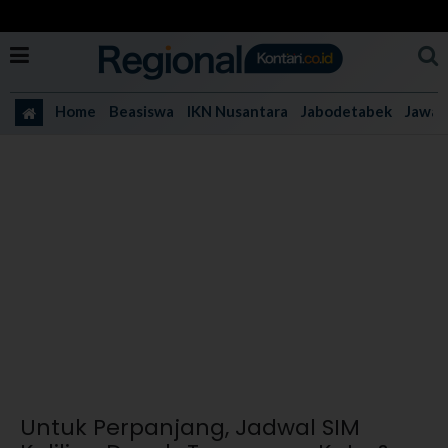
Home
Beasiswa
IKN Nusantara
Jabodetabek
Jawa 
Untuk Perpanjang, Jadwal SIM