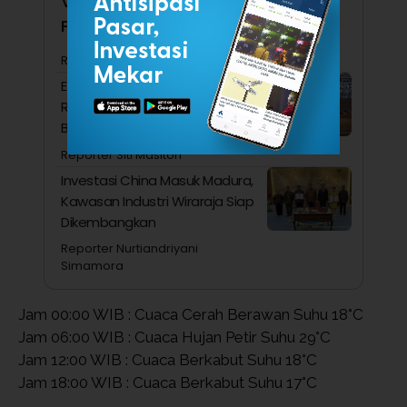
Vietnam hingga Singapura, Apa
Penyebabnya?
Reporter Nurtiandriyani Simamora
Ekonom Ini Menduga Konsumsi
Rumah Tangga Ditopang
Belanja Orang Kaya
Reporter Siti Masitoh
Investasi China Masuk Madura,
Kawasan Industri Wiraraja Siap
Dikembangkan
Reporter Nurtiandriyani
Simamora
Jam 00:00 WIB : Cuaca Cerah Berawan Suhu 18°C
Jam 06:00 WIB : Cuaca Hujan Petir Suhu 29°C
Jam 12:00 WIB : Cuaca Berkabut Suhu 18°C
Jam 18:00 WIB : Cuaca Berkabut Suhu 17°C