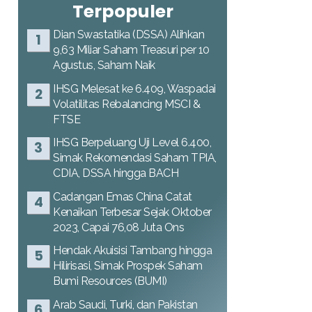
Terpopuler
Dian Swastatika (DSSA) Alihkan
9,63 Miliar Saham Treasuri per 10
Agustus, Saham Naik
IHSG Melesat ke 6.409, Waspadai
Volatilitas Rebalancing MSCI &
FTSE
IHSG Berpeluang Uji Level 6.400,
Simak Rekomendasi Saham TPIA,
CDIA, DSSA hingga BACH
Cadangan Emas China Catat
Kenaikan Terbesar Sejak Oktober
2023, Capai 76,08 Juta Ons
Hendak Akuisisi Tambang hingga
Hilirisasi, Simak Prospek Saham
Bumi Resources (BUMI)
Arab Saudi, Turki, dan Pakistan