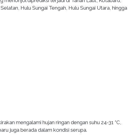
ng menonjol diprediksi terjadi di Tanah Laut, Kotabaru,
 Selatan, Hulu Sungai Tengah, Hulu Sungai Utara, hingga
kirakan mengalami hujan ringan dengan suhu 24-31 °C,
aru juga berada dalam kondisi serupa.