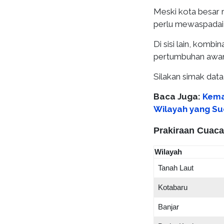
Meski kota besar r
perlu mewaspadai h
Di sisi lain, komb
pertumbuhan awan 
Silakan simak dat
Baca Juga:
Kema
Wilayah yang S
Prakiraan Cuaca
Wilayah
Tanah Laut
Kotabaru
Banjar