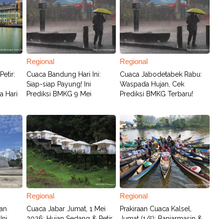
Regional
Regional
etir:
Cuaca Bandung Hari Ini:
Cuaca Jabodetabek Rabu:
Siap-siap Payung! Ini
Waspada Hujan, Cek
a Hari
Prediksi BMKG 9 Mei
Prediksi BMKG Terbaru!
Regional
Regional
an
Cuaca Jabar Jumat, 1 Mei
Prakiraan Cuaca Kalsel,
Ini
2026: Hujan Sedang & Petir
Jumat (1/5): Banjarmasin &