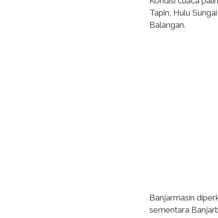
Kondisi cuaca pali
Tapin, Hulu Sungai
Balangan.
Banjarmasin diper
sementara Banjarb