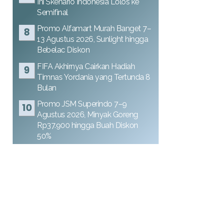
Ini Skenario Indonesia Lolos ke
Semifinal
Promo Alfamart Murah Banget 7–
13 Agustus 2026, Sunlight hingga
Bebelac Diskon
FIFA Akhirnya Cairkan Hadiah
Timnas Yordania yang Tertunda 8
Bulan
Promo JSM Superindo 7–9
Agustus 2026, Minyak Goreng
Rp37.900 hingga Buah Diskon
50%