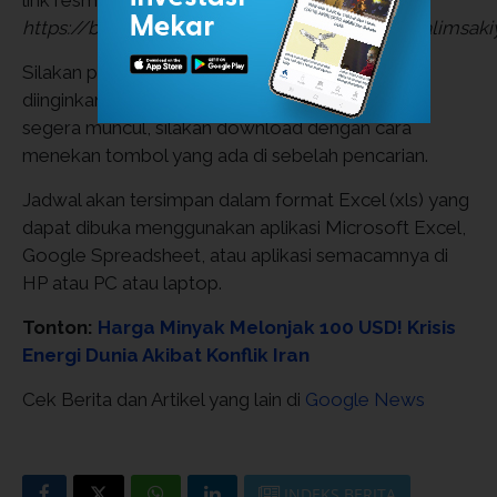
link resmi
https://bimasislam.kemenag.go.id/web/jadwalimsaki
Silakan pilih Provinsi dan Kabupaten/Kota yang
diinginkan, kemudian klik pencarian. Jadwal akan
segera muncul, silakan download dengan cara
menekan tombol yang ada di sebelah pencarian.
Jadwal akan tersimpan dalam format Excel (xls) yang
dapat dibuka menggunakan aplikasi Microsoft Excel,
Google Spreadsheet, atau aplikasi semacamnya di
HP atau PC atau laptop.
Tonton:
Harga Minyak Melonjak 100 USD! Krisis
Energi Dunia Akibat Konflik Iran
Cek Berita dan Artikel yang lain di
Google News
INDEKS BERITA