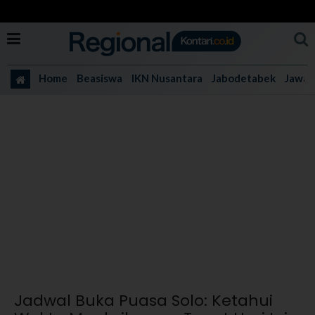
Home
Beasiswa
IKN Nusantara
Jabodetabek
Jawa 
Jadwal Buka Puasa Solo: Ketahui