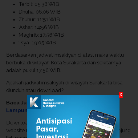
Terbit: 05:38 WIB
Dhuha: 06:06 WIB
Zhuhur: 11:51 WIB
‘Ashar: 14:56 WIB
Maghrib: 17:56 WIB
‘Isya’: 19:05 WIB
Berdasarkan jadwal imsakiyah di atas, maka waktu
berbuka di wilayah Kota Surakarta dan sekitarnya
adalah pukul 17:56 WIB.
Apakah jadwal imsakiyah di wilayah Surakarta bisa
diunduh atau download?
X
Baca Juga:
Jadwal Buka Puasa Bandar
Lampung Hari Ini, Senin 9 Maret 2026
Download jadwal imsakiyah Surakarta melalui
website resmi Bimas Islam Kemenag. Silakan kunjungi