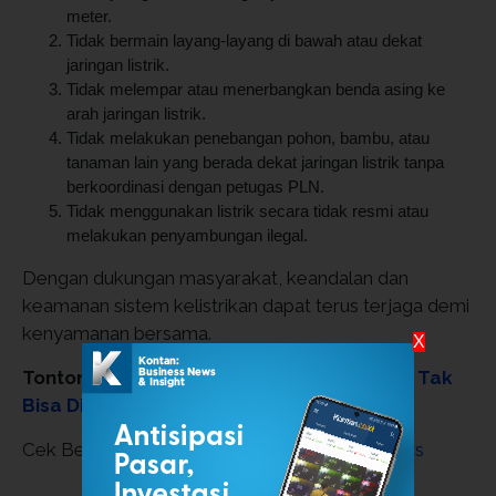
meter.
Tidak bermain layang-layang di bawah atau dekat
jaringan listrik.
Tidak melempar atau menerbangkan benda asing ke
arah jaringan listrik.
Tidak melakukan penebangan pohon, bambu, atau
tanaman lain yang berada dekat jaringan listrik tanpa
berkoordinasi dengan petugas PLN.
Tidak menggunakan listrik secara tidak resmi atau
melakukan penyambungan ilegal.
Dengan dukungan masyarakat, keandalan dan
keamanan sistem kelistrikan dapat terus terjaga demi
kenyamanan bersama.
X
Tonton:
Investor Patriot Merah Putih Bond Tak
Bisa Dikejar Pajak Ekonom Buka Suara
Cek Berita dan Artikel yang lain di
Google News