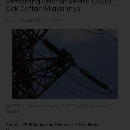
Semarang Selatan Selasa (23/6):
Cek Daftar Wilayahnya
Selasa, 23 Juni 2026 | 04:14 WIB
ILUSTRASI. Aktivitas perawatan SUTET (KONTAN/Cheppy A.
Muchlis)
Sumber:
PLN Semarang Selatan
|
Editor:
Bimo