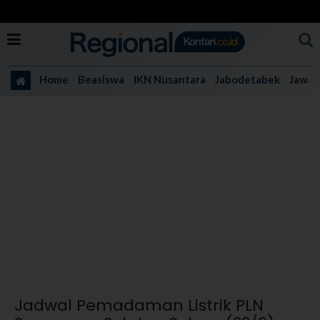
Home
Beasiswa
IKN Nusantara
Jabodetabek
Jawa 
Jadwal Pemadaman Listrik PLN