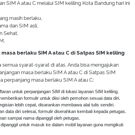
n SIM A atau C melalui SIM keliling Kota Bandung hari ini
ang masih berlaku,
ama dan SIM asli,
n Sehat.
IM.
masa berlaku SIM A atau C di Satpas SIM keliling
emua syarat-syarat di atas, Anda bisa mengajukan
njangan masa berlaku SIM A atau C di Satpas SIM
cara perpanjang masa berlaku SIM A atau C:
aran untuk perpanjangan SIM di lokasi layanan SIM keliling.
mberikan formulir untuk diisi oleh pemohon sesuai data diri.
gisian lebih cepat, disarankan membawa alat tulis sendiri.
an data diri selesai, formulir diserahkan kembali kepada petugas.
an sampai nama dipanggil oleh petugas.
ipanggil untuk masuk ke dalam mobil layanan guna mengikuti