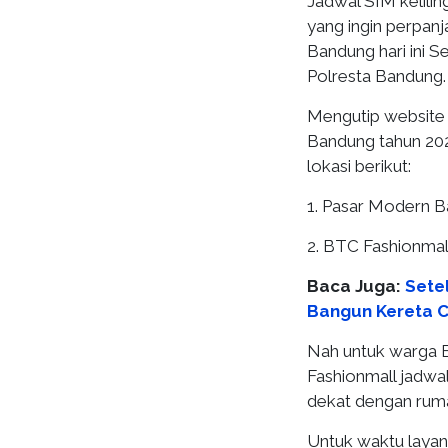
Jadwal SIM kelili
yang ingin perpan
Bandung hari ini S
Polresta Bandung.
Mengutip website K
Bandung tahun 2022
lokasi berikut:
1. Pasar Modern B
2. BTC Fashionmal
Baca Juga:
Sete
Bangun Kereta 
Nah untuk warga 
Fashionmall jadwal
dekat dengan ruma
Untuk waktu layana