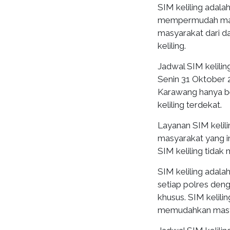
SIM keliling adala
mempermudah mas
masyarakat dari 
keliling.
Jadwal SIM keliling
Senin 31 Oktober 2
Karawang hanya be
keliling terdekat.
Layanan SIM kelili
masyarakat yang i
SIM keliling tida
SIM keliling adal
setiap polres den
khusus. SIM kelili
memudahkan masya