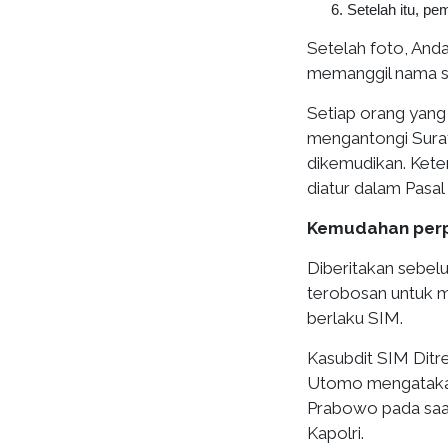
Setelah itu, pe
Setelah foto, And
memanggil nama se
Setiap orang yang
mengantongi Surat
dikemudikan. Kete
diatur dalam Pasal
Kemudahan perp
Diberitakan sebel
terobosan untuk 
berlaku SIM.
Kasubdit SIM Ditre
Utomo mengatakan p
Prabowo pada saa
Kapolri.