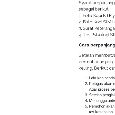
Syarat perpanjanga
sebagai berikut:
1. Foto Kopi KTP y
2. Foto Kopi SIM l
3. Surat Keteranga
4. Tes Psikologi S
Cara perpanjang 
Setelah membawa s
permohonan perpa
keliling. Berikut 
Lakukan pendaft
Petugas akan me
Agar proses pen
Setelah pengisi
Menunggu antre
Pemohon akan d
tes kesehatan.