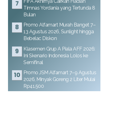
FIFA Akhirnya Cairkan Hadiah
Timnas Yordania yang Tertunda 8
Bulan
Promo Alfamart Murah Banget 7–
13 Agustus 2026, Sunlight hingga
Bebelac Diskon
Klasemen Grup A Piala AFF 2026:
Ini Skenario Indonesia Lolos ke
Semifinal
Promo JSM Alfamart 7–9 Agustus
2026, Minyak Goreng 2 Liter Mulai
Rp41.500