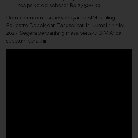
tes psikologi sebesar Rp 27.500,00.
Demikian informasi jadwal layanan SIM Keliling
Polrestro Depok dan Tangsel hari ini, Jumat 12 Mei
2023. Segera perpanjang masa berlaku SIM Anda
sebelum berakhir.