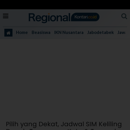
Home
Beasiswa
IKN Nusantara
Jabodetabek
Jawa 
Pilih yang Dekat, Jadwal SIM Keliling