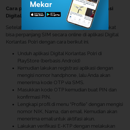
Cara perpanjang SIM online dengan aplikasi
Digital Korlantas Polri
Setelah lengkap semua dokumennya, masyarakat
bisa perpanjang SIM secara online di aplikasi Digital
Korlantas Polri dengan cara berikut ini.
Unduh aplikasi Digital Korlantas Polri di
PlayStore (berbasis Android)
Kemudian lakukan registrasi aplikasi dengan
mengisi nomor handphone, lalu Anda akan
menerima kode OTP via SMS.
Masukkan kode OTP kemudian buat PIN dan
konfirmasi PIN.
Lengkapi profil di menu “Profile” dengan mengisi
nomor NIK, Nama, dan email. Kemudian akan
menerima email untuk aktifasi akun.
Lakukan verifikasi E-KTP dengan melakukan