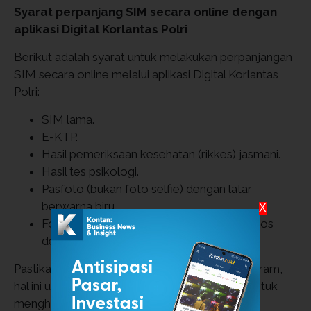
Syarat perpanjang SIM secara online dengan
aplikasi Digital Korlantas Polri
Berikut adalah syarat untuk melakukan perpanjangan
SIM secara online melalui aplikasi Digital Korlantas
Polri:
SIM lama.
E-KTP.
Hasil pemeriksaan kesehatan (rikkes) jasmani.
Hasil tes psikologi.
Pasfoto (bukan foto selfie) dengan latar
berwarna biru.
X
Foto tanda tangan di atas kertas putih polos
dengan tinta yang tebal.
Pastikan dokumen-dokumen tersebut tidak buram,
hal ini untuk memudahkan verifikasi data dan untuk
menghindari penolakan Satpas.