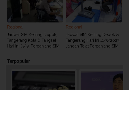
Regional
Regional
Jadwal SIM Keliling Depok,
Jadwal SIM Keliling Depok &
Tangerang Kota & Tangsel
Tangerang Hari Ini 11/5/2023,
Hari Ini (5/5), Perpanjang SIM
Jangan Telat Perpanjang SIM
Terpopuler
Nasional
Nasional
Bersiap! Kemenkeu Incar Pajak
Prabowo Segera Ajukan C
dari Rumah Kontrakan dan
Gubernur BI, Destry Dama