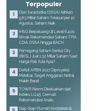
Terpopuler
Dian Swastatika (DSSA) Alihkan
9,63 Miliar Saham Treasuri per 10
Agustus, Saham Naik
IHSG Berpeluang Uji Level 6.400,
Simak Rekomendasi Saham TPIA,
CDIA, DSSA hingga BACH
Pemegang Saham Sentul City
(BKSL) Jual 1,32 Miliar Saham Saat
Harga Reli, Ada Apa?
Defisit APBN 2027 Diproyeksi
Melebar, Target Anggaran Netral
Makin Berat
TOWR Resmi Dikeluarkan dari
Indeks LQ45, Cermati
Rekomendasi Analis
Siap-Siap! Rumah Kontrakan &