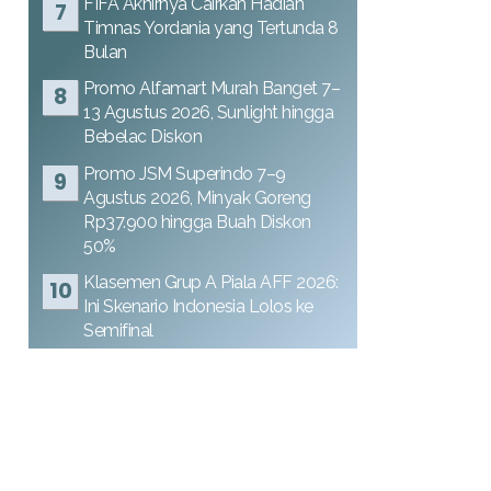
FIFA Akhirnya Cairkan Hadiah
Timnas Yordania yang Tertunda 8
Bulan
Promo Alfamart Murah Banget 7–
13 Agustus 2026, Sunlight hingga
Bebelac Diskon
Promo JSM Superindo 7–9
Agustus 2026, Minyak Goreng
Rp37.900 hingga Buah Diskon
50%
Klasemen Grup A Piala AFF 2026:
Ini Skenario Indonesia Lolos ke
Semifinal