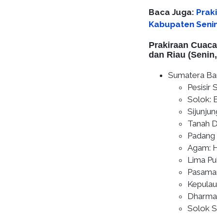
Baca Juga:
Prak
Kabupaten Senin
Prakiraan Cuaca 
dan Riau (Senin,
Sumatera Ba
Pesisir 
Solok: 
Sijunju
Tanah D
Padang 
Agam: H
Lima Pu
Pasaman
Kepulau
Dharmas
Solok S