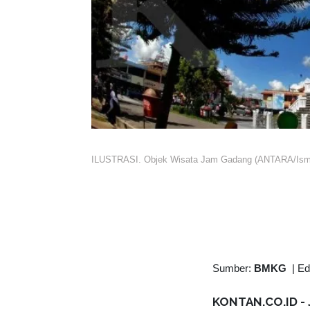
ILUSTRASI. Objek Wisata Jam Gadang (ANTARA/Ismar
Sumber:
BMKG
|
Ed
KONTAN.CO.ID - 