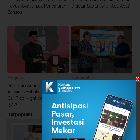
Fokus Awal untuk Penyaluran
Digelar Sabtu (5/7), Ada Apa?
Bansos
Regional
Nasional
X
Pramono Anung Ungkap
Anak BUMN Ini Ditunjuk untuk
Alasan Pembatalan Uji Coba
Membuat Sistem Pajak Digital,
Car Free Night pada Sabtu
DJP Jelaskan Alasannya!
(5/7)
Terpopuler