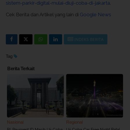
sistem-parkir-digital-mulai-diuji-coba-di-jakarta
.
Cek Berita dan Artikel yang lain di
Google News
INDEKS BERITA
Tag
Berita Terkait
Nasional
Regional
BI: Payment ID Masih Uji Coba,
Uji Coba Car Free Night Batal