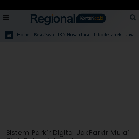
Home
Beasiswa
IKN Nusantara
Jabodetabek
Jawa 
Sistem Parkir Digital JakParkir Mulai