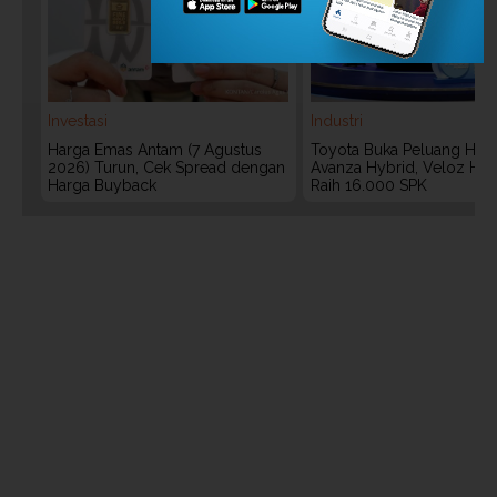
Investasi
Industri
Harga Emas Antam (7 Agustus
Toyota Buka Peluang Hadi
2026) Turun, Cek Spread dengan
Avanza Hybrid, Veloz Hyb
Harga Buyback
Raih 16.000 SPK