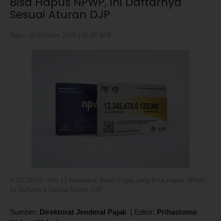
Bisa Hapus NPWP, Ini Daftarnya
Sesuai Aturan DJP
Rabu, 15 Oktober 2025 | 09:06 WIB
ILUSTRASI. Ada 13 Kelompok Wajib Pajak yang Bisa Hapus NPWP,
Ini Daftarnya Sesuai Aturan DJP
Sumber:
Direktorat Jenderal Pajak
|
Editor:
Prihastomo