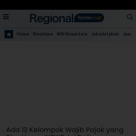
Home
Beasiswa
IKN Nusantara
Jabodetabek
Jawa 
Ada 13 Kelompok Wajib Pajak yang