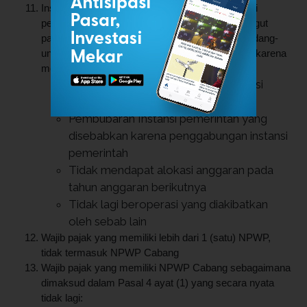
Instansi pemerintah yang sudah tidak memenuhi
persyaratan sebagai pemotong dan/atau pemungut
pajak sesuai dengan ketentuan peraturan perundang-
undangan di bidang perpajakan, yang dilikuidasi karena
mengalami kondisi sebagai berikut:
Tidak lagi beroperasi sebagai Instansi
pemerintah
Pembubaran Instansi pemerintah yang
disebabkan karena penggabungan instansi
pemerintah
Tidak mendapat alokasi anggaran pada
tahun anggaran berikutnya
Tidak lagi beroperasi yang diakibatkan
oleh sebab lain
Wajib pajak yang memiliki lebih dari 1 (satu) NPWP,
tidak termasuk NPWP Cabang
Wajib pajak yang memiliki NPWP Cabang sebagaimana
dimaksud dalam Pasal 4 ayat (1) yang secara nyata
tidak lagi: