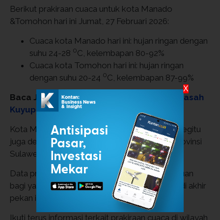
Berikut prakiraan cuaca untuk kota Manado
&Tomohon hari ini Jumat, 27 Februari 2026:
Cuaca kota Manado hari ini: hujan ringan dengan
0
suhu 24-28
C, kelembapan 80-92%
Cuaca kota Tomohon hari ini: hujan ringan
0
dengan suhu 20-24
C, kelembapan 87-99%
X
Baca Juga:
Panduan Cuaca Bali: Hindari Basah
Kuyup, Cek Prakiraan Lengkapnya
Kota Manado ternyata diprediksi akan hujan. Begitu
juga dengan kota Tomohon yang berada di Provinsi
Sulawesi Utara ini.
Data prakiraan cuaca di atas dapat menjadi acuan
bagi yang sedang merencanakan aktivitasnya di akhir
pekan ini.
Ikuti terus informasi terkait prakiraan cuaca di wilayah