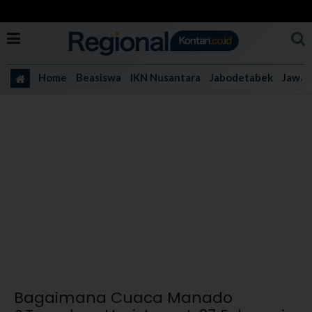
Home
Beasiswa
IKN Nusantara
Jabodetabek
Jawa 
Bagaimana Cuaca Manado