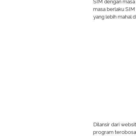
SIM dengan masa b
masa berlaku SIM 
yang lebih mahal 
Dilansir dari webs
program terobos