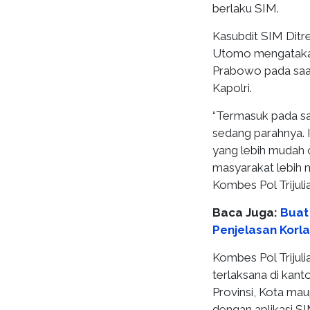
berlaku SIM.
Kasubdit SIM Ditre
Utomo mengatakan p
Prabowo pada saa
Kapolri.
“Termasuk pada sa
sedang parahnya. 
yang lebih mudah c
masyarakat lebih m
Kombes Pol Trijuli
Baca Juga:
Buat
Penjelasan Korla
Kombes Pol Trijul
terlaksana di kant
Provinsi, Kota mau
dengan aplikasi SI