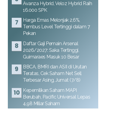
Avanza Hybrid, Veloz Hybrid Raih
16.000 SPK
Harga Emas Melonjak 2,6%,
Tembus Level Tertinggi dalam 7
Pekan
Daftar Gaji Pemain Arsenal
2026/2027: Saka Tertinggi,
Guimaraes Masuk 10 Besar
BBCA, BMRI dan ASII di Urutan
Teratas, Cek Saham Net Sell
Terbesar Asing, Jumat (7/8)
Kepemilikan Saham MAPI
Berubah, Pacific Universal Lepas
4,98 Miliar Saham