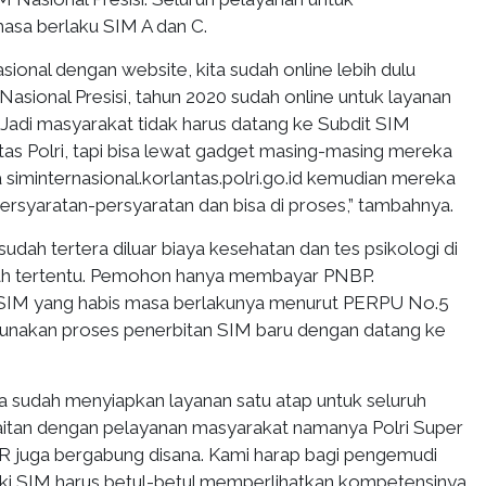
sa berlaku SIM A dan C.
sional dengan website, kita sudah online lebih dulu
asional Presisi, tahun 2020 sudah online untuk layanan
 Jadi masyarakat tidak harus datang ke Subdit SIM
tas Polri, tapi bisa lewat gadget masing-masing mereka
 siminternasional.korlantas.polri.go.id kemudian mereka
rsyaratan-persyaratan dan bisa di proses,” tambahnya.
udah tertera diluar biaya kesehatan dan tes psikologi di
yah tertentu. Pemohon hanya membayar PNBP.
SIM yang habis masa berlakunya menurut PERPU No.5
unakan proses penerbitan SIM baru dengan datang ke
ga sudah menyiapkan layanan satu atap untuk seluruh
kaitan dengan pelayanan masyarakat namanya Polri Super
AR juga bergabung disana. Kami harap bagi pengemudi
ki SIM harus betul-betul memperlihatkan kompetensinya