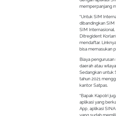
memperpanjang ma
“Untuk SIM Interna
dibandingkan SIM N
SIM Internasional.
Ditregident Korlan
mendaftar. Linknya
bisa memasukan pe
Biaya pengurusan s
daerah atau wila
Sedangkan untuk 
tahun 2021 mengg
kantor Satpas.
“Bapak Kapolri ju
aplikasi yang ber
App, aplikasi SIN
yang sudah memili