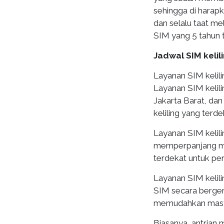
sehingga di harapk
dan selalu taat m
SIM yang 5 tahun t
Jadwal SIM kelili
Layanan SIM kelilin
Layanan SIM kelili
Jakarta Barat, dan
keliling yang terd
Layanan SIM kelilin
memperpanjang mas
terdekat untuk pe
Layanan SIM kelil
SIM secara bergera
memudahkan masy
Biasanya, antrian m