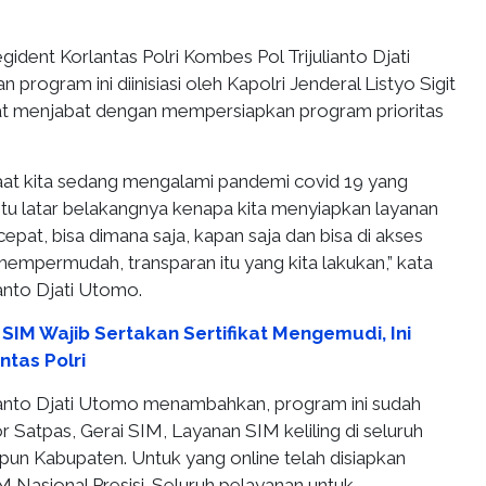
gident Korlantas Polri Kombes Pol Trijulianto Djati
rogram ini diinisiasi oleh Kapolri Jenderal Listyo Sigit
t menjabat dengan mempersiapkan program prioritas
at kita sedang mengalami pandemi covid 19 yang
Itu latar belakangnya kenapa kita menyiapkan layanan
epat, bisa dimana saja, kapan saja dan bisa di akses
empermudah, transparan itu yang kita lakukan,” kata
anto Djati Utomo.
 SIM Wajib Sertakan Sertifikat Mengemudi, Ini
ntas Polri
ianto Djati Utomo menambahkan, program ini sudah
or Satpas, Gerai SIM, Layanan SIM keliling di seluruh
pun Kabupaten. Untuk yang online telah disiapkan
M Nasional Presisi. Seluruh pelayanan untuk