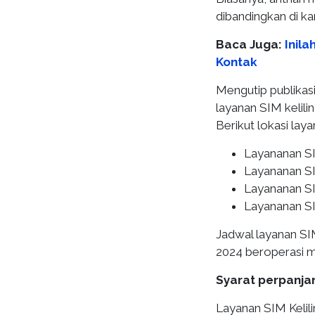
dibandingkan di k
Baca Juga:
Inil
Kontak
Mengutip publikas
layanan SIM kelili
Berikut lokasi laya
Layananan SI
Layananan SIM
Layananan SIM
Layananan SI
Jadwal layanan SIM
2024 beroperasi mu
Syarat perpanjan
Layanan SIM Kelil