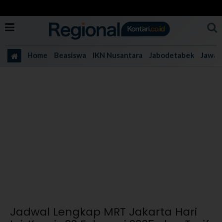
Home
Beasiswa
IKN Nusantara
Jabodetabek
Jawa 
Jadwal Lengkap MRT Jakarta Hari