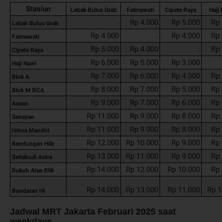
Stasiun
Lebak Bulus Grab
Fatmawati
Cipete Raya
Haji
Rp 4.000
Rp 5.000
Rp 
Lebak Bulus Grab
-
Rp 4.000
Rp 4.000
Rp 
Fatmawati
-
Rp 5.000
Rp 4.000
Rp 
Cipete Raya
-
Rp 6.000
Rp 5.000
Rp 3.000
Haji Nawi
Rp 7.000
Rp 6.000
Rp 4.000
Rp 
Blok A
Rp 8.000
Rp 7.000
Rp 5.000
Rp 
Blok M BCA
Rp 9.000
Rp 7.000
Rp 6.000
Rp 
Asean
Rp 11.000
Rp 9.000
Rp 8.000
Rp 
Senayan
Rp 11.000
Rp 9.000
Rp 8.000
Rp 
Istora Mandiri
Rp 12.000
Rp 10.000
Rp 9.000
Rp 
Bendungan Hilir
Rp 13.000
Rp 11.000
Rp 9.000
Rp 
Setiabudi Astra
Rp 14.000
Rp 12.000
Rp 10.000
Rp 
Dukuh Atas BNI
Rp 14.000
Rp 13.000
Rp 11.000
Rp 1
Bundaran HI
Jadwal MRT Jakarta Februari 2025 saat
weekdays