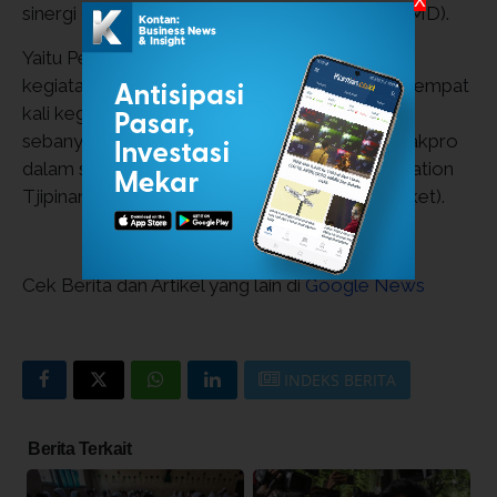
X
sinergi dengan Badan Usaha Milik Daerah (BUMD).
Yaitu Perumda Dharma Jaya sebanyak tiga kali
kegiatan (2.421 paket), PT Bank DKI sebanyak empat
kali kegiatan (2.570 paket), Perumda PAM Jaya
sebanyak dua kali kegiatan (1.500 paket), PT Jakpro
dalam sekali kegiatan (900 paket), PT Food Station
Tjipinang Jaya dalam sekali kegiatan (1.600 paket).
Cek Berita dan Artikel yang lain di
Google News
INDEKS BERITA
Berita Terkait