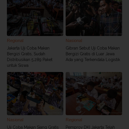
Regional
Nasional
Jakarta Uji Coba Makan
Gibran Sebut Uji Coba Makan
Bergizi Gratis, Sudah
Bergizi Gratis di Luar Jawa
Distribusikan 5.289 Paket
Ada yang Terkendala Logistik
untuk Siswa
Nasional
Regional
Uji Coba Makan Siang Gratis
Pemprov DKI Jakarta Telah