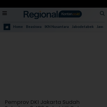
Home
Beasiswa
IKN Nusantara
Jabodetabek
Jawa 
Pemprov DKI Jakarta Sudah