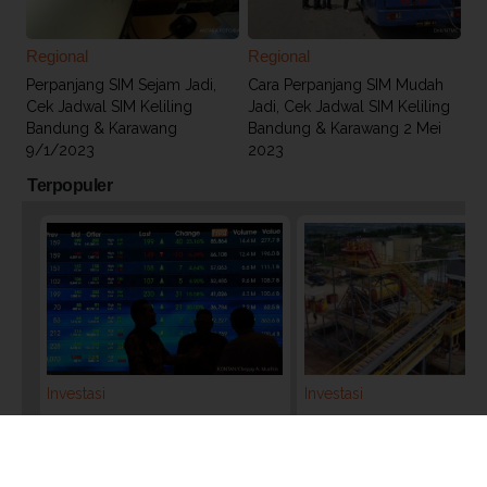
Regional
Regional
Perpanjang SIM Sejam Jadi,
Cara Perpanjang SIM Mudah
Cek Jadwal SIM Keliling
Jadi, Cek Jadwal SIM Keliling
Bandung & Karawang
Bandung & Karawang 2 Mei
9/1/2023
2023
Terpopuler
Investasi
Investasi
IHSG Melesat ke 6.409, Waspadai
Hendak Akuisisi Tambang
Volatilitas Rebalancing MSCI &
Hilirisasi, Simak Prospek
FTSE
Bumi Resources (BUMI)