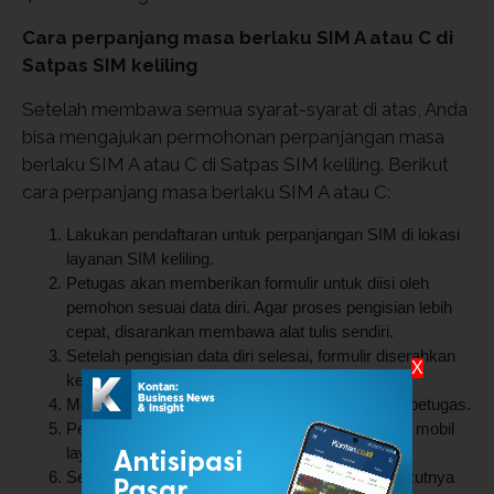
Cara perpanjang masa berlaku SIM A atau C di
Satpas SIM keliling
Setelah membawa semua syarat-syarat di atas, Anda
bisa mengajukan permohonan perpanjangan masa
berlaku SIM A atau C di Satpas SIM keliling. Berikut
cara perpanjang masa berlaku SIM A atau C:
Lakukan pendaftaran untuk perpanjangan SIM di lokasi
layanan SIM keliling.
Petugas akan memberikan formulir untuk diisi oleh
pemohon sesuai data diri. Agar proses pengisian lebih
cepat, disarankan membawa alat tulis sendiri.
Setelah pengisian data diri selesai, formulir diserahkan
X
kembali kepada petugas.
Menunggu antrean sampai nama dipanggil oleh petugas.
Pemohon akan dipanggil untuk masuk ke dalam mobil
layanan guna mengikuti tes kesehatan.
Setelah itu, pemohon melanjutkan ke tahap berikutnya