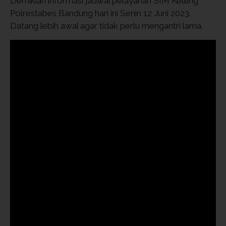
Demikian informasi jadwal pelayanan SIM Keliling
Polrestabes Bandung hari ini Senin 12 Juni 2023.
Datang lebih awal agar tidak perlu mengantri lama.