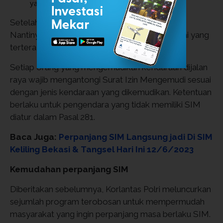
yakni untuk berfoto.
Setelah foto, Anda tinggal menunggu SIM jadi.
Nantinya petugas akan memanggil nama sesuai yang
tertera di SIM.
Setiap orang yang mengemudikan kendaraan dijalan
raya wajib mengantongi Surat Izin Mengemudi sesuai
dengan jenis kendaraan yang dikemudikan. Ketentuan
berlaku untuk pengendara yang tidak memiliki SIM
diatur dalam Pasal 281.
Baca Juga:
Perpanjang SIM Langsung jadi Di SIM
Keliling Bekasi & Tangsel Hari Ini 12/6/2023
Kemudahan perpanjang SIM
Diberitakan sebelumnya, Korlantas Polri meluncurkan
sejumlah program terobosan untuk mempermudah
masyarakat yang ingin perpanjang masa berlaku SIM.