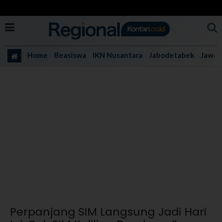
Home
Beasiswa
IKN Nusantara
Jabodetabek
Jawa 
Perpanjang SIM Langsung Jadi Hari