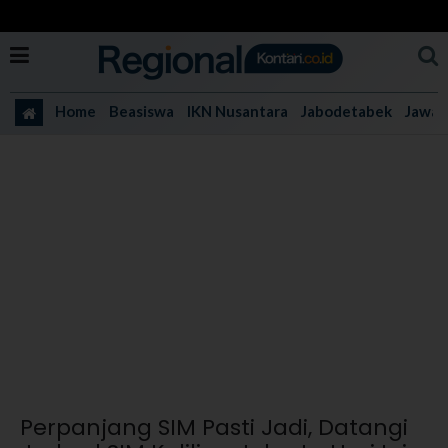
Home
Beasiswa
IKN Nusantara
Jabodetabek
Jawa 
Perpanjang SIM Pasti Jadi, Datangi