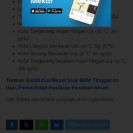
Pandeglang:
Berawan (23–29 °C ,71–96%)
Lebak:
Hujan Ringan (23–28 °C ,72–98%)
Tangerang:
Hujan Ringan (25–30 °C ,68–93%)
Serang:
Berawan (24–30 °C ,63–93%)
Kota Tangerang:
Hujan Ringan (25–30 °C ,70–
92%)
Kota Cilegon:
Berawan (26–30 °C ,69–87%)
Kota Serang:
Berawan (24–31 °C ,61–93%)
Kota Tangerang Selatan:
Hujan Ringan (24–31 °C
,68–91%)
Tonton:
Bahlil Klarifikasi Stok BBM Tinggal 20
Hari, Pemerintah Pastikan Pasokan Aman
Cek Berita dan Artikel yang lain di
Google News
INDEKS BERITA