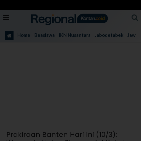
Home
Beasiswa
IKN Nusantara
Jabodetabek
Jawa 
Prakiraan Banten Hari Ini (10/3):