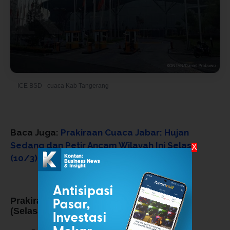
ICE BSD - cuaca Kab Tangerang
© Foto oleh Daniel Prabowo
Baca Juga:
Prakiraan Cuaca Jabar: Hujan
Sedang dan Petir Ancam Wilayah Ini Selasa
X
(10/3)
Prakiraan Cuaca Provinsi Banten Hari Ini
(Selasa, 10 Maret 2026):