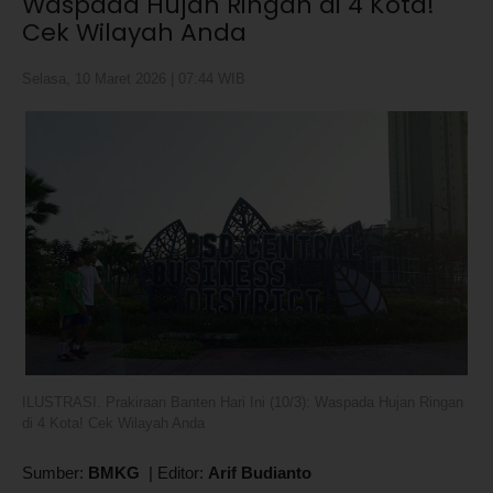
Waspada Hujan Ringan di 4 Kota!
Cek Wilayah Anda
Selasa, 10 Maret 2026 | 07:44 WIB
ILUSTRASI. Prakiraan Banten Hari Ini (10/3): Waspada Hujan Ringan
di 4 Kota! Cek Wilayah Anda
Sumber:
BMKG
|
Editor:
Arif Budianto