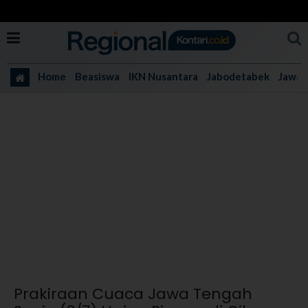
Home
Beasiswa
IKN Nusantara
Jabodetabek
Jawa 
Prakiraan Cuaca Jawa Tengah