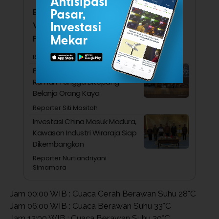
Ekonomi RI Kalah Kencang dari
Vietnam hingga Singapura, Apa
Penyebabnya?
Reporter Nurtiandriyani Simamora
Ekonom Ini Menduga Konsumsi
Rumah Tangga Ditopang
Belanja Orang Kaya
Reporter Siti Masitoh
Investasi China Masuk Madura,
Kawasan Industri Wiraraja Siap
Dikembangkan
Reporter Nurtiandriyani
Simamora
Jam 00:00 WIB : Cuaca Cerah Berawan Suhu 28°C
Jam 06:00 WIB : Cuaca Berawan Suhu 33°C
Jam 12:00 WIB : Cuaca Berawan Suhu 30°C