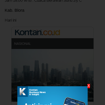
Jam 18:00 WIB : Cuaca Berawan Suhu 25°C
Kab. Blora
Hari ini
NASIONAL
X