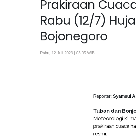
Prakiraan Cuaca
Rabu (12/7) Huj
Bojonegoro
Rabu, 12 Juli 2023 | 03:05 WIB
Reporter:
Syamsul A
Tuban dan Bonjo
Meteorologi Klima
prakiraan cuaca har
resmi.