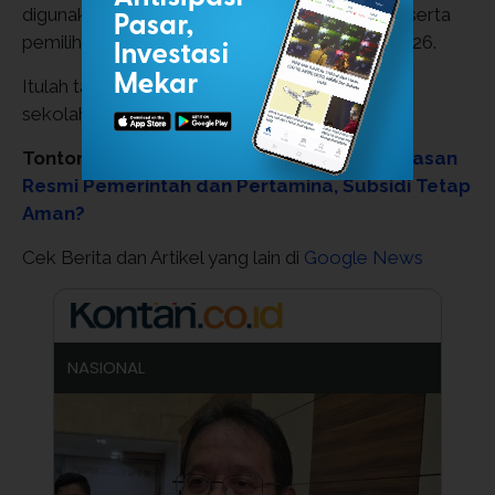
digunakan untuk mengikuti tahap pendaftaran serta
pemilihan sekolah yang dibuka mulai 15 Juni 2026.
Itulah tahapan aktivasi akun sebelum pemilihan
sekolah pada SPMB Jateng 2026.
Tonton:
Harga Pertamax Naik Tajam! Ini Alasan
Resmi Pemerintah dan Pertamina, Subsidi Tetap
Aman?
Cek Berita dan Artikel yang lain di
Google News
NASIONAL