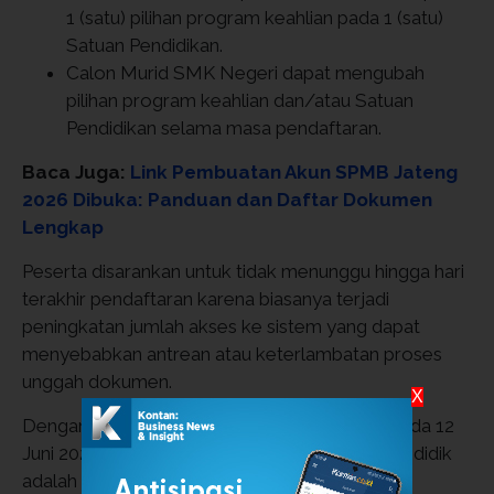
1 (satu) pilihan program keahlian pada 1 (satu)
Satuan Pendidikan.
Calon Murid SMK Negeri dapat mengubah
pilihan program keahlian dan/atau Satuan
Pendidikan selama masa pendaftaran.
Baca Juga:
Link Pembuatan Akun SPMB Jateng
2026 Dibuka: Panduan dan Daftar Dokumen
Lengkap
Peserta disarankan untuk tidak menunggu hingga hari
terakhir pendaftaran karena biasanya terjadi
peningkatan jumlah akses ke sistem yang dapat
menyebabkan antrean atau keterlambatan proses
unggah dokumen.
X
Dengan berakhirnya masa pembuatan akun pada 12
Juni 2026, fokus berikutnya bagi calon peserta didik
adalah memastikan akun telah aktif dan siap