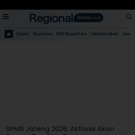
Home
Beasiswa
IKN Nusantara
Jabodetabek
Jawa 
SPMB Jateng 2026: Aktivasi Akun