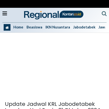
Home
Beasiswa
IKN Nusantara
Jabodetabek
Jawa 
Update Jadwal KRL Jabodetabek