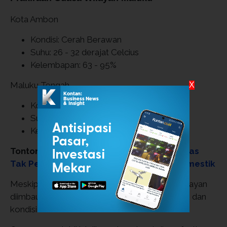
Kota Ambon
Kondisi: Cerah Berawan
Suhu: 26 - 32 derajat Celcius
Kelembapan: 63 - 95%
Maluku Tengah
X
Kondisi: Berawan
Suhu: 26 - 32 derajat Celcius
Kelembapan: 60 - 99%
Tonton:
ANTM Tegaskan Kenaikan HPE Emas
Tak Pengaruhi Penjualan, Fokus Pasar Domestik
Meskipun cuaca diprediksi tidak hujan, para nelayan
diimbau untuk tetap memperhatikan arah angin dan
kondisi laut.