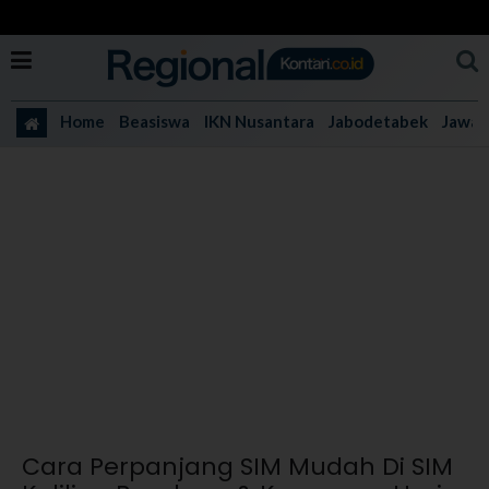
Home
Beasiswa
IKN Nusantara
Jabodetabek
Jawa 
Cara Perpanjang SIM Mudah Di SIM