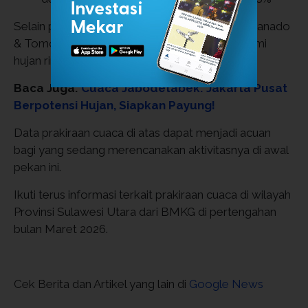
Selain peringatan hujan pagi hari, cuaca kota Manado
& Tomohon sepanjang hari juga akan mengalami
hujan ringan menurut BMKG.
Baca Juga:
Cuaca Jabodetabek: Jakarta Pusat
Berpotensi Hujan, Siapkan Payung!
Data prakiraan cuaca di atas dapat menjadi acuan
bagi yang sedang merencanakan aktivitasnya di awal
pekan ini.
Ikuti terus informasi terkait prakiraan cuaca di wilayah
Provinsi Sulawesi Utara dari BMKG di pertengahan
bulan Maret 2026.
Cek Berita dan Artikel yang lain di
Google News