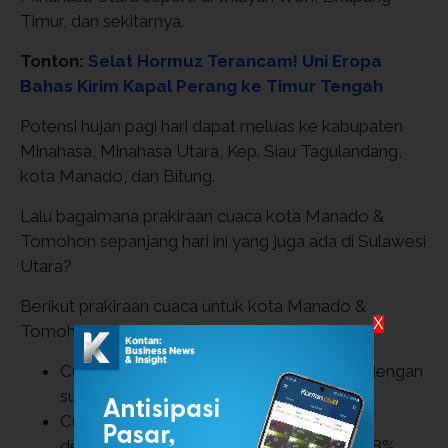
Timur, dan sekitarnya.
Tonton:
Selat Hormuz Terancam! Uni Eropa
Bahas Kirim Kapal Perang ke Timur Tengah
Potensi hujan pagi hari dapat meluas ke kabupaten
Minahasa, Minahasa Utara, Kep. Siau Tagulandang,
kota Manado, dan Bitung.
Lalu bagaimana prakiraan cuaca kota Manado &
Tomohon sepanjang hari ini yang juga ada di Sulawesi
Utara?
Berikut prakiraan cuaca untuk kota Manado &
X
Tomohon hari ini Selasa, 17 Maret 2026:
Cuaca kota Manado hari ini: hujan ringan dengan
0
suhu 24-28
C, kelembapan 78-91%
Cuaca kota Tomohon hari ini: hujan ringan
0
dengan suhu 20-24
C, kelembapan 82-98%