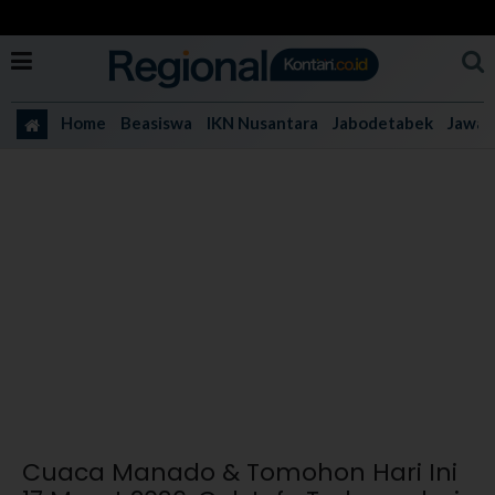
Home
Beasiswa
IKN Nusantara
Jabodetabek
Jawa 
Cuaca Manado & Tomohon Hari Ini