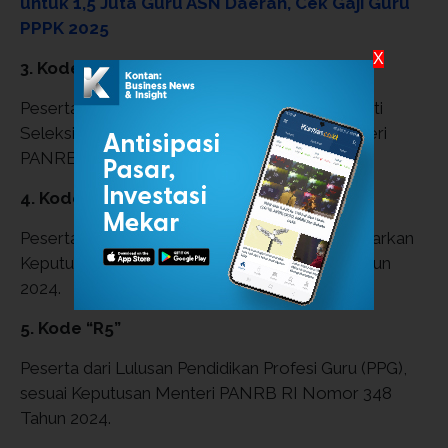
untuk 1,5 Juta Guru ASN Daerah, Cek Gaji Guru
PPPK 2025
X
3. Kode “R3b”
Peserta Guru Non-ASN Terdata yang mengikuti
Seleksi PPPK Tahap 2, sesuai Keputusan Menteri
PANRB RI Nomor 348 Tahun 2024.
4. Kode “R4”
Peserta Guru Non-ASN Tidak Terdata, berdasarkan
Keputusan Menteri PANRB RI Nomor 348 Tahun
2024.
5. Kode “R5”
Peserta dari Lulusan Pendidikan Profesi Guru (PPG),
sesuai Keputusan Menteri PANRB RI Nomor 348
Tahun 2024.