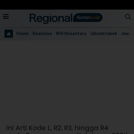
Home
Beasiswa
IKN Nusantara
Jabodetabek
Jawa 
Ini Arti Kode L, R2, R3, hingga R4