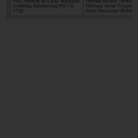
IHSG Melesat ke 6.409, Waspadai
Hendak Akuisisi Tambang
Volatilitas Rebalancing MSCI &
Hilirisasi, Simak Prospek
FTSE
Bumi Resources (BUMI)