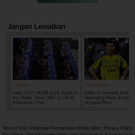
Jangan Lewatkan
Lifestyle
Internasional
Hasil GOTF MLBB 2026: Bigetron
Daftar 10 Pesepak Bola Te
by Vitality Tekuk ONIC 3-1 di All
Sepanjang Masa: Ronaldo
Indonesian Final
Ungguli Messi
2020 @ Kontan.co.id All rights reserved.
Term of Use
|
Pedoman Pemberitaan Media Siber
|
Privacy Policy
Disclaimer: Seluruh konten berita yang ditayangkan di kontan.co.id