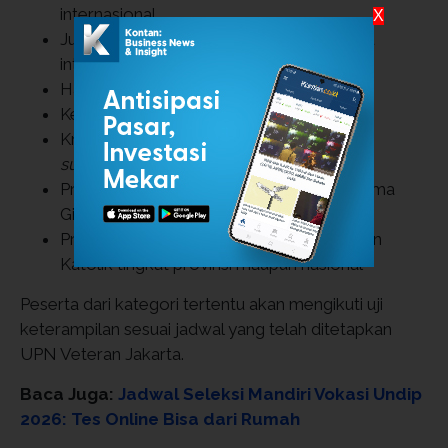
internasional
X
Juara 1-3 bidang seni tingkat nasional atau
internasional
Hafiz Al-Quran minimal 20 juz
Ketua OSIS minimal satu periode
Kreator YouTube dengan minimal 10.000
subscriber
Prestasi Keagamaan Hindu (Utsawa Dharma
Gita)
Prestasi Keagamaan Kristen Protestan dan
Katolik tingkat provinsi maupun nasional
Peserta dari kategori tertentu akan mengikuti uji
keterampilan sesuai jadwal yang telah ditetapkan
UPN Veteran Jakarta.
Baca Juga:
Jadwal Seleksi Mandiri Vokasi Undip
2026: Tes Online Bisa dari Rumah