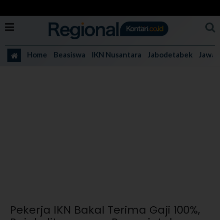
Home
Beasiswa
IKN Nusantara
Jabodetabek
Jawa 
Pekerja IKN Bakal Terima Gaji 100%,