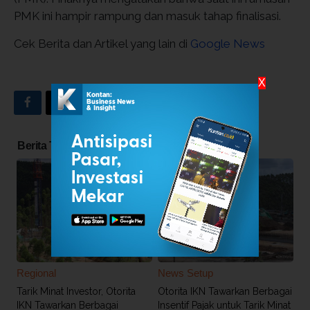
PMK ini hampir rampung dan masuk tahap finalisasi.
Cek Berita dan Artikel yang lain di
Google News
X
INDEKS BERITA
Berita Terkait
Regional
News Setup
Tarik Minat Investor, Otorita
Otorita IKN Tawarkan Berbagai
IKN Tawarkan Berbagai
Insentif Pajak untuk Tarik Minat