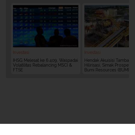
Investasi
Investasi
IHSG Melesat ke 6.409, Waspadai
Hendak Akuisisi Tambang
Volatilitas Rebalancing MSCI &
Hilirisasi, Simak Prospek
FTSE
Bumi Resources (BUMI)