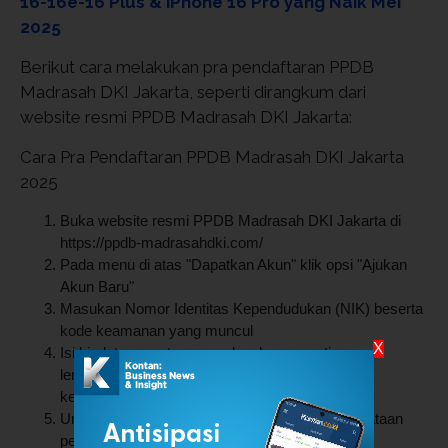
16-16e-16 Plus & iPhone 16 Pro yang Naik Mei
2025
Berikut cara melakukan pra pendaftaran PPDB
Madrasah DKI Jakarta, seperti dirangkum dari
website resmi PPDB Madrasah DKI Jakarta:
Cara Pra Pendaftaran PPDB Madrasah DKI Jakarta
2025
Buka website resmi PPDB Madrasah DKI Jakarta di
https://ppdb-madrasahdki.com/
Pada menu di atas "Dapatkan Akun" klik opsi "Ajukan
Akun Baru"
Masukan Nomor Identitas Kependudukan (NIK) beserta
kode keamanan yang muncul
X
Isi biodata peserta secara lengkap seperti nama
lengkap, tanggal lahir, alamat murid, nomor akta
kelahiran dan lainnya
Unggah berkas Kartu Keluarga dan surat pernyataan
pertanggungjawaban mutlak tentang keabsahan