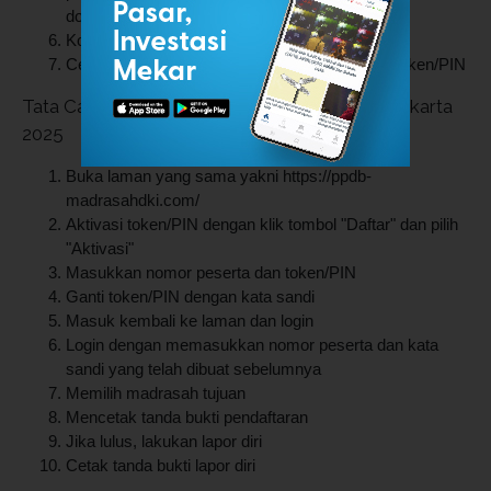
dokumen orang tua/wali peserta
Konfirmasi isian
Cetak tanda bukti pengajuan akun yang berisi token/PIN
Tata Cara Pendaftaran PPDB Madrasah DKI Jakarta
2025
Buka laman yang sama yakni https://ppdb-
madrasahdki.com/
Aktivasi token/PIN dengan klik tombol "Daftar" dan pilih
"Aktivasi"
Masukkan nomor peserta dan token/PIN
Ganti token/PIN dengan kata sandi
Masuk kembali ke laman dan login
Login dengan memasukkan nomor peserta dan kata
sandi yang telah dibuat sebelumnya
Memilih madrasah tujuan
Mencetak tanda bukti pendaftaran
Jika lulus, lakukan lapor diri
Cetak tanda bukti lapor diri