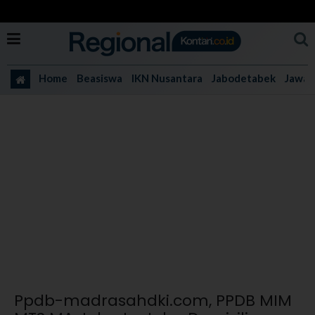
Home
Beasiswa
IKN Nusantara
Jabodetabek
Jawa 
Ppdb-madrasahdki.com, PPDB MIM