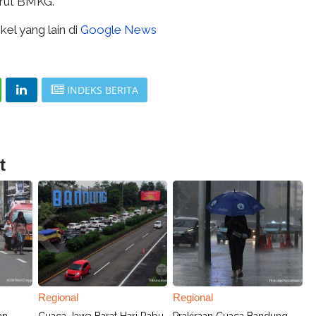
urut BMKG.
kel yang lain di
Google News
INDEKS BERITA
t
Regional
Regional