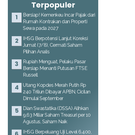
Terpopuler
Bersiap! Kemenkeu Incar Pajak dari
Rumah Kontrakan dan Properti
Sewa pada 2027
IHSG Berpotensi Lanjut Koreksi
Jumat (7/8), Cermati Saham
Pilihan Analis
Rupiah Menguat, Pelaku Pasar
Bersiap Menanti Putusan FTSE
Russell
Utang Kopdes Merah Putih Rp
240 Triliun Dibayar APBN, Cicilan
Dimulai September
Dian Swastatika (DSSA) Alihkan
9,63 Miliar Saham Treasuri per 10
Agustus, Saham Naik
IHSG Berpeluang Uji Level 6.400,