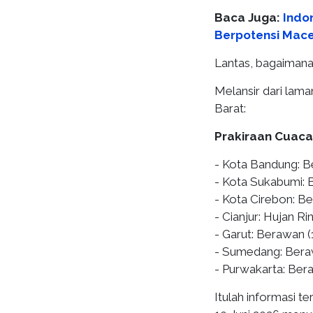
Baca Juga:
Indo
Berpotensi Macet
Lantas, bagaimana 
Melansir dari lam
Barat:
Prakiraan Cuaca
- Kota Bandung: B
- Kota Sukabumi: 
- Kota Cirebon: B
- Cianjur: Hujan R
- Garut: Berawan 
- Sumedang: Bera
- Purwakarta: Ber
Itulah informasi t