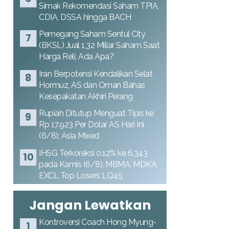
Simak Rekomendasi Saham TPIA,
CDIA, DSSA hingga BACH
Pemegang Saham Sentul City
(BKSL) Jual 1,32 Miliar Saham Saat
Harga Reli, Ada Apa?
Iran Berpotensi Kendalikan Selat
Hormuz, AS dan Oman Bahas
Kesepakatan Akhiri Perang
Rupiah Ditutup Menguat Tipis ke
Rp 17.923 Per Dolar AS Hari Ini
(6/8); Asia Mixed
IHSG Terkoreksi 0,12% ke 6.343
pada Kamis (6/8), MBMA, MDKA,
EXCL Top Losers LQ45
Jangan Lewatkan
Kontroversi Coach Hong Myung-