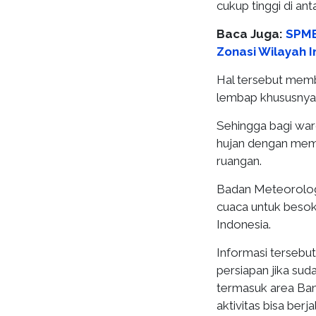
cukup tinggi di an
Baca Juga:
SPMB
Zonasi Wilayah I
Hal tersebut membu
lembap khususnya d
Sehingga bagi war
hujan dengan memb
ruangan.
Badan Meteorologi
cuaca untuk besok
Indonesia.
Informasi tersebu
persiapan jika su
termasuk area Ban
aktivitas bisa berj