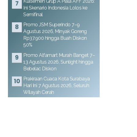
Klasemen Grup A Piala AFF 2026:
Ini Skenario Indonesia Lolos ke
Semifinal
Promo JSM Superindo 7–9
Agustus 2026, Minyak Goreng
Rp37.900 hingga Buah Diskon
50%
Promo Alfamart Murah Banget 7–
13 Agustus 2026, Sunlight hingga
Bebelac Diskon
Prakiraan Cuaca Kota Surabaya
Hari Ini 7 Agustus 2026, Seluruh
Wilayah Cerah