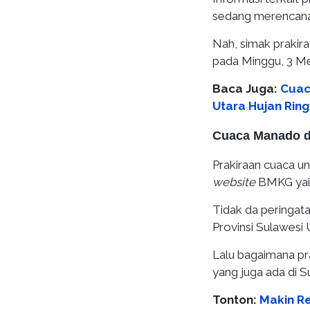
sedang merencanaka
Nah, simak prakira
pada Minggu, 3 Me
Baca Juga:
Cuac
Utara Hujan Rin
Cuaca Manado da
Prakiraan cuaca unt
website
BMKG yai
Tidak da peringata
Provinsi Sulawesi U
Lalu bagaimana pr
yang juga ada di S
Tonton:
Makin Re