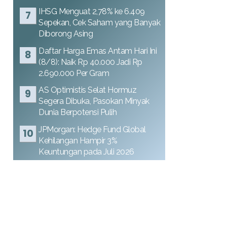
IHSG Menguat 2,78% ke 6.409
Sepekan, Cek Saham yang Banyak
Diborong Asing
Daftar Harga Emas Antam Hari Ini
(8/8): Naik Rp 40.000 Jadi Rp
2.690.000 Per Gram
AS Optimistis Selat Hormuz
Segera Dibuka, Pasokan Minyak
Dunia Berpotensi Pulih
JPMorgan: Hedge Fund Global
Kehilangan Hampir 3%
Keuntungan pada Juli 2026