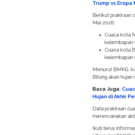
Trump vs Eropa 
Berikut prakiraan 
Mei 2026:
Cuaca kota M
kelembapan
Cuaca kota Bi
kelembapan
Menurut BMKG, kot
Bitung akan hujan r
Baca Juga:
Cuac
Hujan di Akhir P
Data prakiraan cu
merencanakan aktiv
Ikuti terus informa