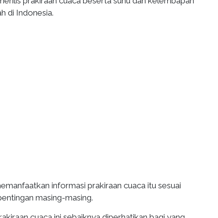
merilis prakiraan cuaca beserta suhu dan kelembapan
h di Indonesia.
emanfaatkan informasi prakiraan cuaca itu sesuai
pentingan masing-masing.
prakiraan cuaca ini sebaiknya diperhatikan bagi yang