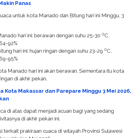
Makin Panas
cuaca untuk kota Manado dan Bitung hari ini Minggu, 3
0
anado hari ini: berawan dengan suhu 25-30
C,
 64-92%
0
tung hari ini: hujan ringan dengan suhu 23-29
C,
 69-95%
a Manado hari ini akan berawan. Sementara itu kota
ingan di akhir pekan.
a Kota Makassar dan Parepare Minggu 3 Mei 2026,
ekan
aca di atas dapat menjadi acuan bagi yang sedang
itasnya di akhir pekan ini.
si terkait prakiraan cuaca di wilayah Provinsi Sulawesi