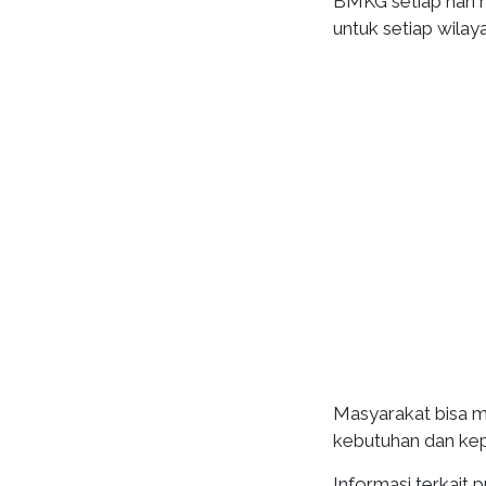
BMKG setiap hari 
untuk setiap wilaya
Masyarakat bisa m
kebutuhan dan ke
Informasi terkait 