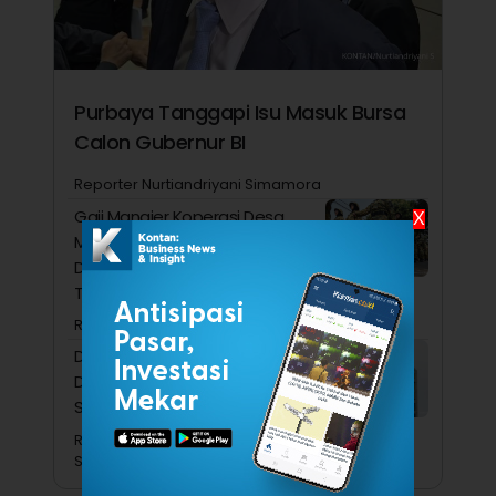
Purbaya Tanggapi Isu Masuk Bursa
Calon Gubernur BI
Reporter Nurtiandriyani Simamora
Gaji Manajer Koperasi Desa
X
Merah Putih (KDMP)
Ditanggung APBN Selama Dua
Tahun
Reporter Yudho Winarto
DPR Sebut Pelibatan
Danantara di KSSK Masih
Sesuai Mandat UU P2SK
Reporter Nurtiandriyani
Simamora