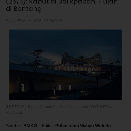
(25/3): Kabut di Balikpapan, Hujan
di Bontang
Rabu, 25 Maret 2026 | 05:54 WIB
ILUSTRASI. Istana Garuda Ibu Kota Nusantara (KONTAN/Titis
Nurdiana)
Sumber:
BMKG
|
Editor:
Prihastomo Wahyu Widodo