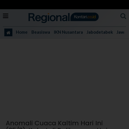
Home
Beasiswa
IKN Nusantara
Jabodetabek
Jawa 
Anomali Cuaca Kaltim Hari Ini