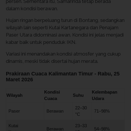
persen. Sementara itu, Samarinda tetap berada
dalam kondisi berawan.
Hujan ringan berpeluang turun di Bontang, sedangkan
wilayah lain seperti Kutai Kartanegara dan Penajam
Paser Utara didominasi awan. Kondisi ini jelas menjadi
kabar baik untuk penduduk IKN.
Variasi ini menandakan kondisi atmosfer yang cukup
dinamis, meski tidak disertai hujan merata.
Prakiraan Cuaca Kalimantan Timur - Rabu, 25
Maret 2026
Kondisi
Kelembapan
Wilayah
Suhu
Cuaca
Udara
22–30
Paser
Berawan
71–98%
°C
Kutai
23–33
Berawan
54–98%