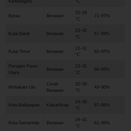
Kartanegara
°C
22–28
Berau
Berawan
71–97%
°C
23–32
Kutai Barat
Berawan
57–99%
°C
22–31
Kutai Timur
Berawan
62–97%
°C
Penajam Paser
23–31
Berawan
66–99%
Utara
°C
Cerah
20–30
Mahakam Ulu
43–90%
Berawan
°C
24–30
Kota Balikpapan
Kabut/Asap
67–98%
°C
24–31
Kota Samarinda
Berawan
61–96%
°C