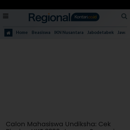
Home
Beasiswa
IKN Nusantara
Jabodetabek
Jawa 
Calon Mahasiswa Undiksha: Cek