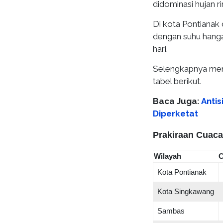
didominasi hujan ri
Di kota Pontianak 
dengan suhu hanga
hari.
Selengkapnya meng
tabel berikut.
Baca Juga:
Antis
Diperketat
Prakiraan Cuaca 
Wilayah
C
Kota Pontianak
Kota Singkawang
Sambas