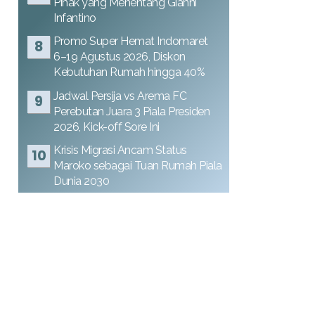
Pihak yang Menentang Gianni
Infantino
Promo Super Hemat Indomaret
6–19 Agustus 2026, Diskon
Kebutuhan Rumah hingga 40%
Jadwal Persija vs Arema FC
Perebutan Juara 3 Piala Presiden
2026, Kick-off Sore Ini
Krisis Migrasi Ancam Status
Maroko sebagai Tuan Rumah Piala
Dunia 2030