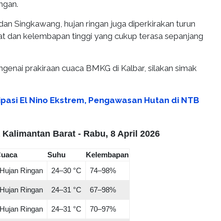
ngan.
dan Singkawang, hujan ringan juga diperkirakan turun
t dan kelembapan tinggi yang cukup terasa sepanjang
enai prakiraan cuaca BMKG di Kalbar, silakan simak
ipasi El Nino Ekstrem, Pengawasan Hutan di NTB
Kalimantan Barat - Rabu, 8 April 2026
uaca
Suhu
Kelembapan
Hujan Ringan
24–30 °C
74–98%
Hujan Ringan
24–31 °C
67–98%
Hujan Ringan
24–31 °C
70–97%