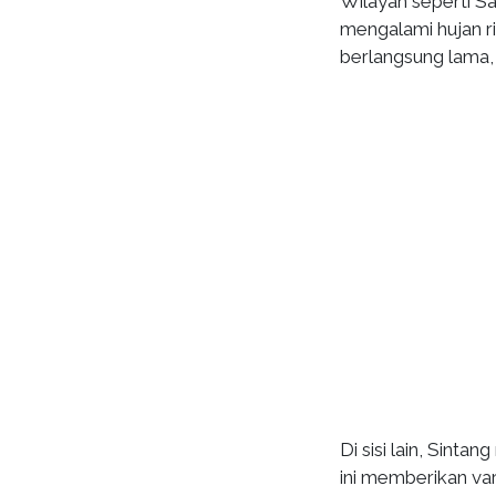
Wilayah seperti 
mengalami hujan ri
berlangsung lama, 
Di sisi lain, Sinta
ini memberikan var