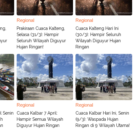
Regional
Regional
eng,
Prakiraan Cuaca Kalteng,
Cuaca Kalteng Hari Ini
Selasa (31/3): Hampir
(30/3): Hampir Seluruh
uyur
Seluruh Wilayah Diguyur
Wilayah Diguyur Hujan
Hujan Ringan!
Ringan
Regional
Regional
l Senin
Cuaca Kalbar 7 April:
Cuaca Kalbar Hari Ini, Senin
uh
Hampir Semua Wilayah
(9/3): Waspada Hujan
an
Diguyur Hujan Ringan
Ringan di 9 Wilayah Utama!