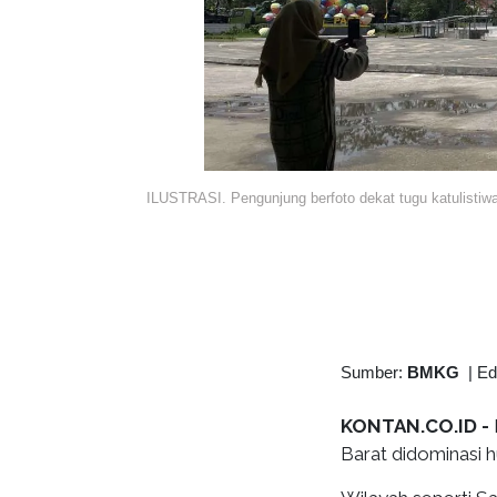
ILUSTRASI. Pengunjung berfoto dekat tugu katulistiw
Sumber:
BMKG
|
Ed
KONTAN.CO.ID -
Barat didominasi h