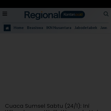
Home
Beasiswa
IKN Nusantara
Jabodetabek
Jawa 
Cuaca Sumsel Sabtu (24/1): Ini