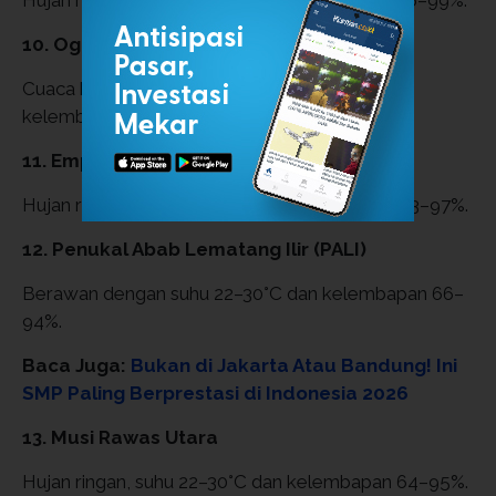
10. Ogan Ilir
Cuaca berawan, suhu berkisar 23–30°C dengan
kelembapan 67–91%.
11. Empat Lawang
Hujan ringan, suhu 20–28°C dan kelembapan 63–97%.
12. Penukal Abab Lematang Ilir (PALI)
Berawan dengan suhu 22–30°C dan kelembapan 66–
94%.
Baca Juga:
Bukan di Jakarta Atau Bandung! Ini
SMP Paling Berprestasi di Indonesia 2026
13. Musi Rawas Utara
Hujan ringan, suhu 22–30°C dan kelembapan 64–95%.