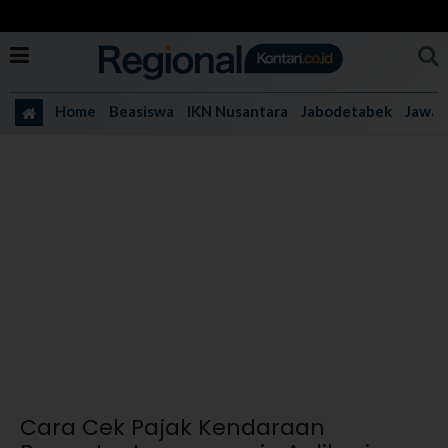
Home
Beasiswa
IKN Nusantara
Jabodetabek
Jawa 
Cara Cek Pajak Kendaraan