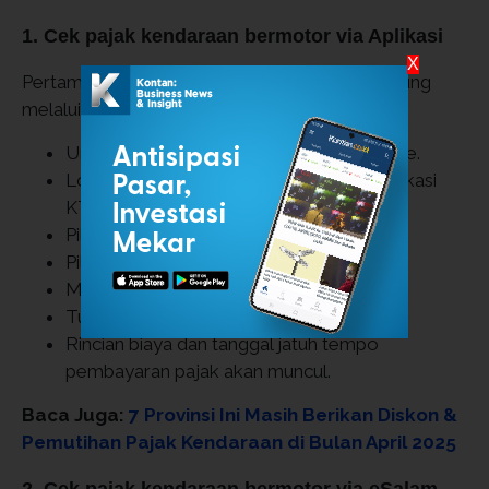
1. Cek pajak kendaraan bermotor
via Aplikasi
X
Pertama, ada cara cek pajak kendaraan Lampung
melalui aplikasi dengan e-Samsat.
Unduh aplikasi Signal di Google Play Store.
Login dengan Akun lewat Email dan Verifikasi
KTP.
Pilih cek pajak kendaraan.
Pilih wilayah kendaraan berada.
Masukan nomor plat kendaraan.
Tunggu proses memuat informasi.
Rincian biaya dan tanggal jatuh tempo
pembayaran pajak akan muncul.
Baca Juga:
7 Provinsi Ini Masih Berikan Diskon &
Pemutihan Pajak Kendaraan di Bulan April 2025